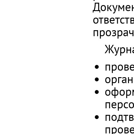
Докумен
ответст
прозрач
Журн
прове
орган
офор
персо
подт
прове