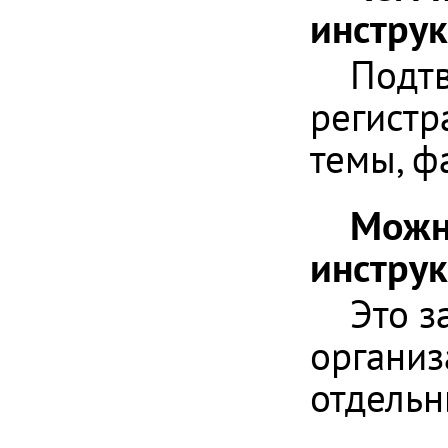
инструк
Подтв
регистр
темы, ф
Можно
инстру
Это з
организ
отдельн