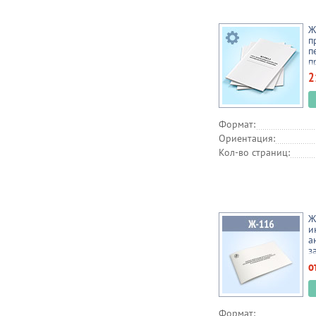
Ж
п
п
п
т
2
Формат:
Ориентация:
Кол-во страниц:
Ж
и
а
з
г
о
(
Формат: