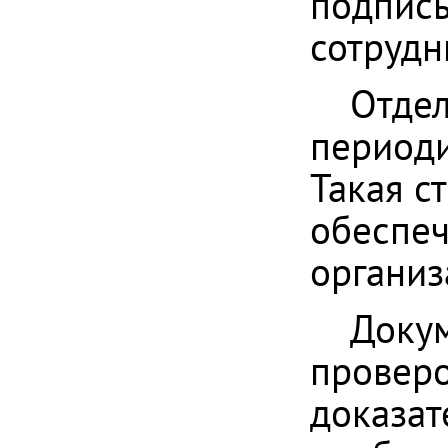
подпись
сотрудн
Отдел
периоди
Такая с
обеспеч
организ
Докум
проверо
доказат