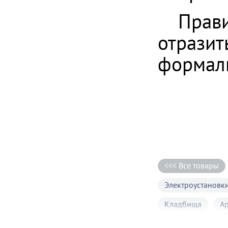
Прав
отразит
формаль
<<< Все товары
Электроустановки
Кладбища
А
Бассейны
До