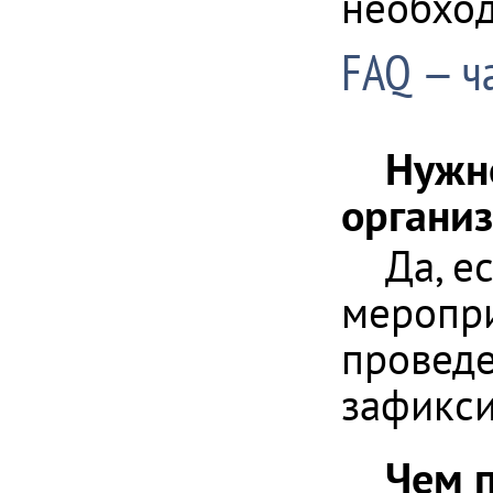
необход
FAQ — ч
Нужно
органи
Да, е
меропри
проведе
зафикси
Чем 