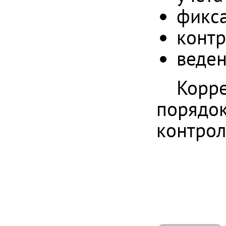
фикса
контр
веден
Корре
порядок
контрол