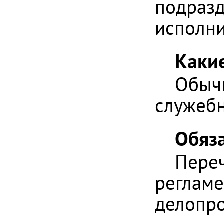
подразд
исполни
Каки
Обычн
служебн
Обяза
Переч
регламе
делопро