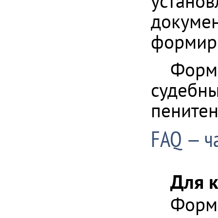
установ
докумен
формиро
Формы
судебны
пенитен
FAQ — ч
Для 
Формы