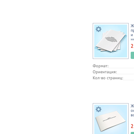
Ж
п
и
н
р
2
у
п
г
п
Формат:
з
(
Ориентация:
Кол-во страниц:
Ж
о
в
2