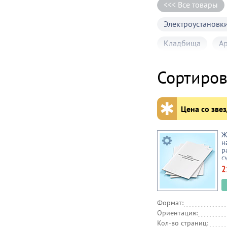
<<< Все товары
Электроустановки
Кладбища
А
Бассейны
До
Сортиров
Здания и сооруж
Лифты
Метр
✱
Цена со звез
Психология
Ж
Экология
Во
н
р
с
Газовое хозяйств
(
2
Межотраслевые 
Бухгалтерия
Формат:
Ориентация:
Банки
Кол-во страниц: