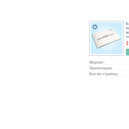
К
п
в
д
2
Формат:
Ориентация:
Кол-во страниц: