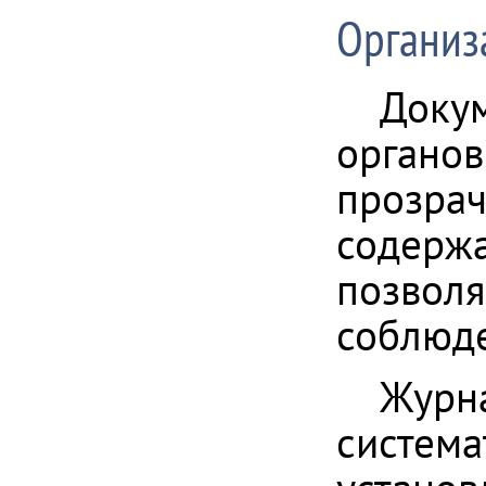
Организ
Докум
органов
прозрач
содержа
позволя
соблюде
Журна
система