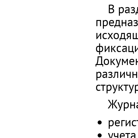
В раз
предназ
исходящ
фиксаци
Докумен
различн
структур
Журн
регис
учета