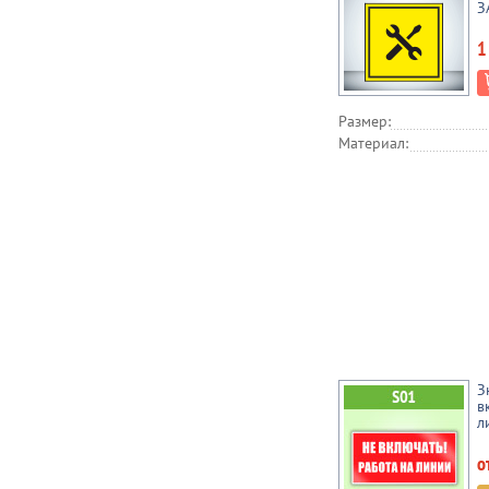
З
1
Размер:
Материал:
З
в
л
о