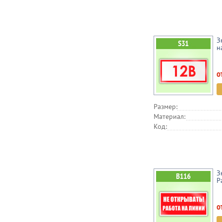
З
н
о
Размер:
Материал:
Код:
З
Р
о