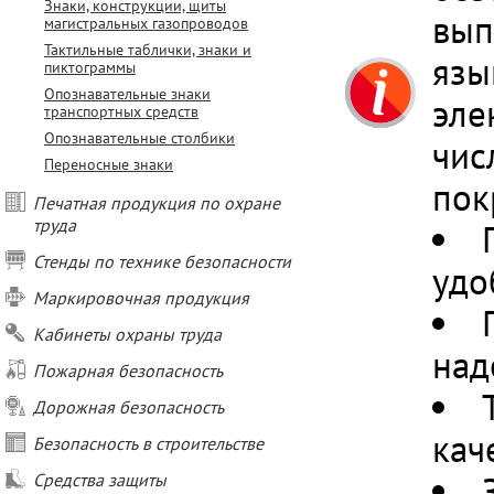
Знаки, конструкции, щиты
вып
магистральных газопроводов
Тактильные таблички, знаки и
язы
пиктограммы
Опознавательные знаки
эле
транспортных средств
Опознавательные столбики
чис
Переносные знаки
пок
Печатная продукция по охране
труда
Стенды по технике безопасности
удо
Маркировочная продукция
Кабинеты охраны труда
над
Пожарная безопасность
Дорожная безопасность
кач
Безопасность в строительстве
Средства защиты