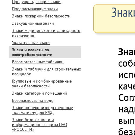
Предупреждающие знаки
Знак
Предписывающие знаки
Знаки пожарной безопасности
Эвакуационные знаки
Знаки медицинского и санитарного
назначения
Указательные знаки
Зна
Знаки и плакаты по
электробезопасности
соб
Вспомогательные таблички
Знаки и таблички для строительных
исп
площадок
Групповые и комбинированные
кач
знаки безопасности
Знаки категорий помещений
Сог
Безопасность на воде
над
Знаки по непроизводственному
травматизму для РЖД
вып
Знаки безопасности и
информационные щиты ПАО
без
«РОССЕТИ»