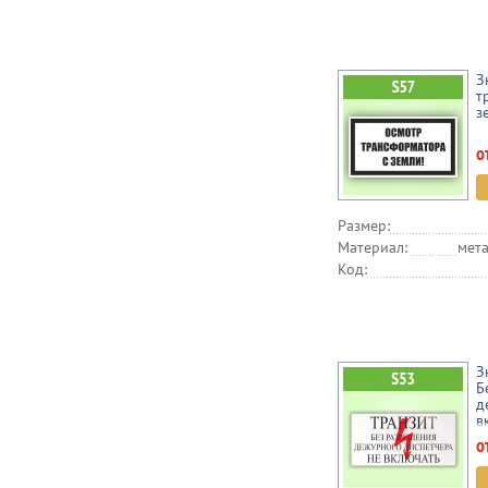
З
т
з
о
Размер:
Материал:
мета
Код:
З
Б
д
в
о