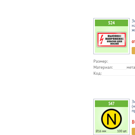
З
н
ж
о
Размер:
Материал:
мета
Код:
З
(
п
8