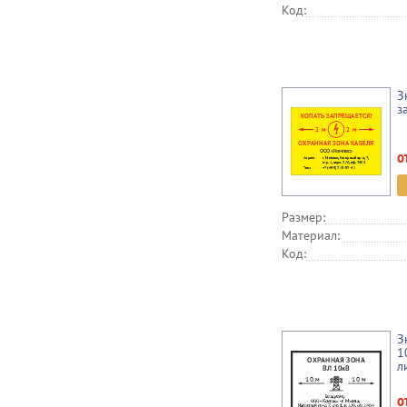
Код:
З
з
о
Размер:
Материал:
Код:
З
1
л
о