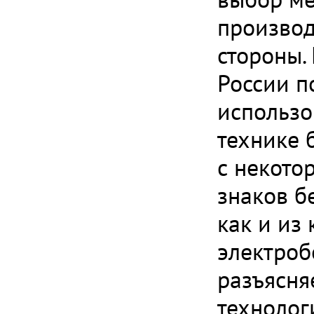
производ
стороны.
России п
использо
технике б
с некото
знаков б
как и из
электроб
разъясня
технолог