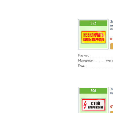
З
в
п
о
Размер:
Материал:
мета
Код:
З
н
о