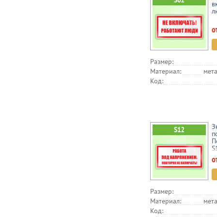
в
л
о
Размер:
Материал:
мета
Код:
З
п
П
S
о
Размер:
Материал:
мета
Код: