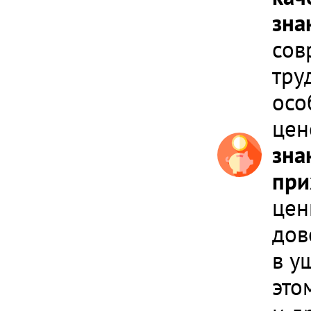
зна
сов
тру
осо
цен
зна
при
цен
дов
в у
это