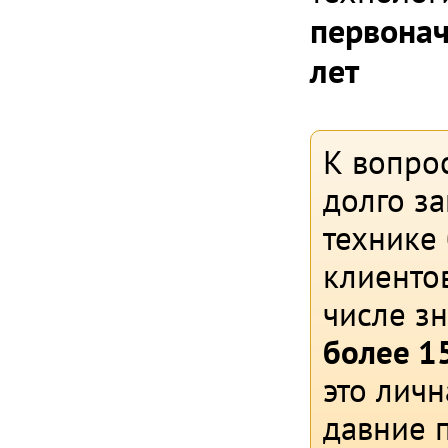
первонач
лет
К вопрос
долго з
технике
клиентов
числе з
более 15
это личн
давние 