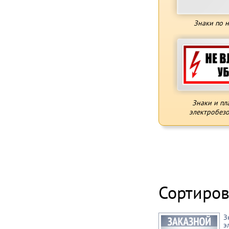
Знаки по 
Знаки и пл
электробезо
Сортиров
З
э