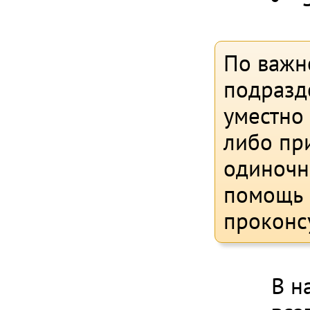
По важн
подразд
уместно
либо при
одиночн
помощь 
проконс
В н