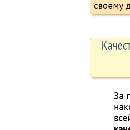
своему д
Качес
За 
нак
все
кач