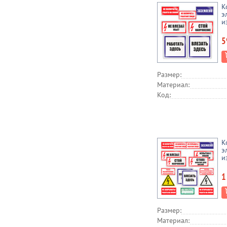
К
э
и
5
Размер:
Материал:
Код:
К
э
и
1
Размер:
Материал: