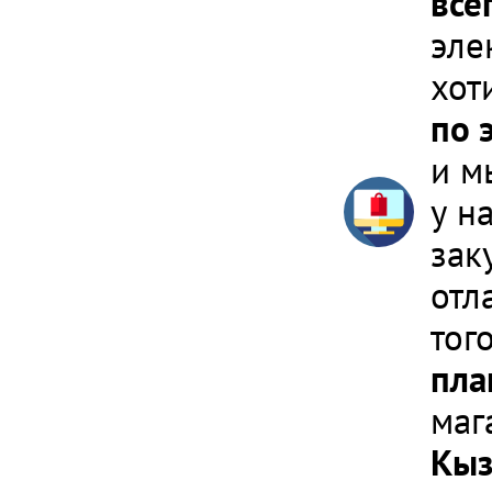
все
эле
хот
по 
и м
у н
зак
отл
тог
пла
маг
Кы