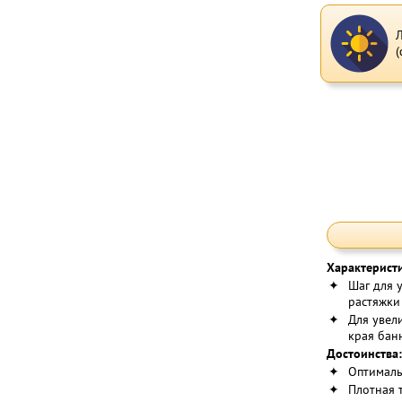
Характерист
✦
Шаг для 
растяжки
✦
Для увел
края бан
Достоинства:
✦
Оптималь
✦
Плотная 