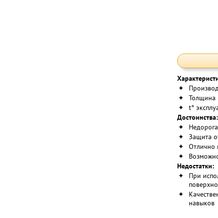
Характерист
✦
Производ
✦
Толщина 
✦
t° эксплу
Достоинства:
✦
Недорога
✦
Защита о
✦
Отлично 
✦
Возможно
Недостатки:
✦
При испо
поверхно
✦
Качестве
навыков