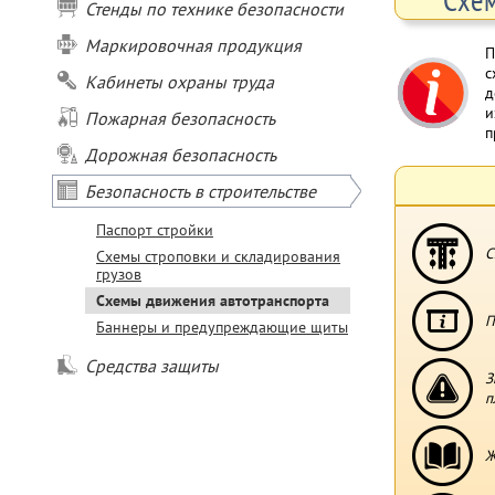
Стенды по технике безопасности
Маркировочная продукция
с
Кабинеты охраны труда
д
и
Пожарная безопасность
п
Дорожная безопасность
Безопасность в строительстве
Паспорт стройки
С
Схемы строповки и складирования
грузов
Схемы движения автотранспорта
П
Баннеры и предупреждающие щиты
Средства защиты
З
п
Ж