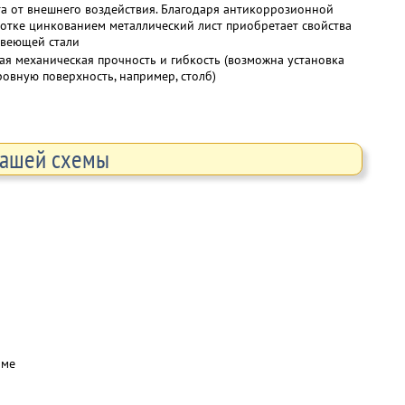
а от внешнего воздействия. Благодаря антикоррозионной
отке цинкованием металлический лист приобретает свойства
веющей стали
ая механическая прочность и гибкость (возможна установка
ровную поверхность, например, столб)
Вашей схемы
й
мме