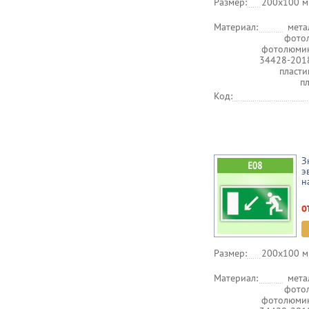
Размер:
200х100 м
Материал:
мета
фото
фотолюмин
34428-201
пласт
п
Код:
З
э
н
о
Размер:
200х100 м
Материал:
мета
фото
фотолюмин