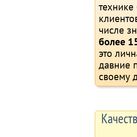
технике
клиентов
числе з
более 15
это личн
давние 
своему д
Качест