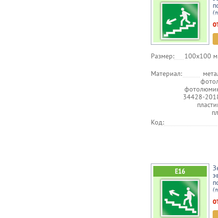
п
(
о
Размер:
100х100 м
Материал:
мета
фото
фотолюмин
34428-201
пласт
п
Код:
З
э
п
(
о