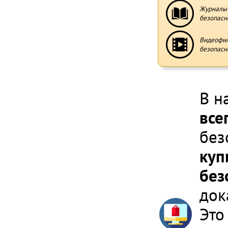
Журналы 
безопасн
Видеофи
безопасн
В н
все
без
куп
без
док
Это