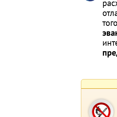
рас
отл
тог
эва
инт
пре