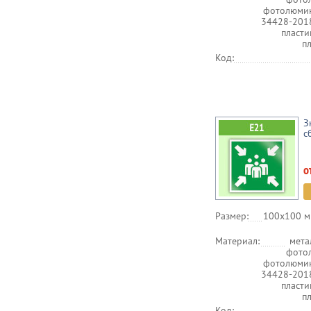
фотолюмин
34428-201
пласт
п
Код:
З
с
о
Размер:
100х100 м
Материал:
мета
фото
фотолюмин
34428-201
пласт
п
Код: