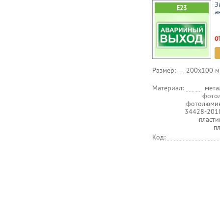
З
а
о
Размер:
200х100 м
Материал:
мета
фото
фотолюмин
34428-201
пласт
п
Код: