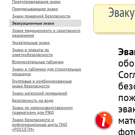
Предупреждающие знаки
Эваку
Предписывающие знаки
Знаки пожарной безопасности
Эвакуационные знаки
Знаки медицинского и санитарного
назначения
Указательные знаки
Эва
Знаки и плакаты по
электробезопасности
обо
Вспомогательные таблички
Знаки и таблички для строительных
Сог
площадок
Групповые и комбинированные
без
знаки безопасности
Знаки категорий помещений
пож
Безопасность на воде
эва
Знаки по непроизводственному
травматизму для РЖД
мат
Знаки безопасности и
информационные щиты ПАО
фот
«РОССЕТИ»