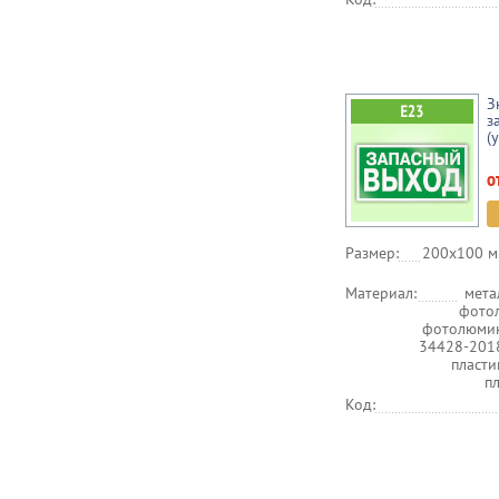
З
з
(
о
Размер:
200х100 м
Материал:
мета
фото
фотолюмин
34428-201
пласт
п
Код: