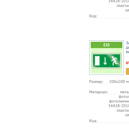
34428-201
пласт
п
Код:
З
д
в
о
Размер:
200х100 м
Материал:
мета
фото
фотолюмин
34428-201
пласт
п
Код: