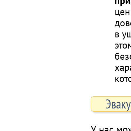
при
цен
дов
в у
это
без
хар
кот
Эваку
У нас мо