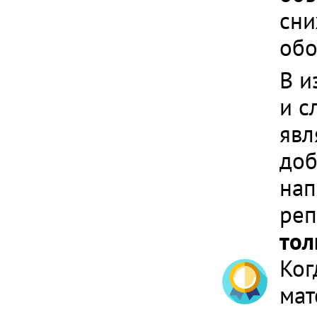
сни
обо
В и
и с
явл
доб
нап
реп
тол
Ког
мат