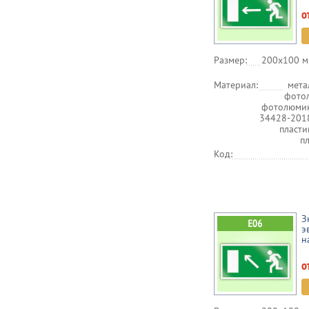
о
Размер:
200х100 м
Материал:
мета
фото
фотолюмин
34428-201
пласт
п
Код:
З
э
н
о