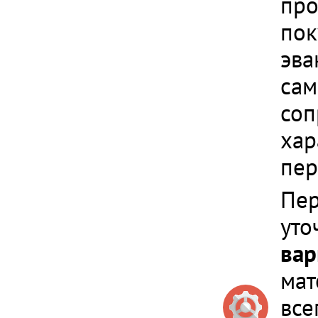
про
пок
эва
сам
соп
хар
пер
Пер
уто
вар
мат
все