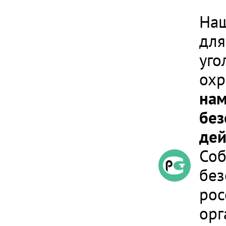
Наш
для
уго
охр
нам
без
дей
Соб
без
рос
орг