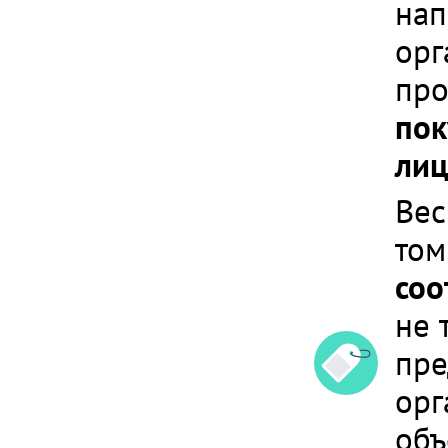
нап
орг
про
пок
лиц
Вес
том
соо
не 
пре
орг
объ