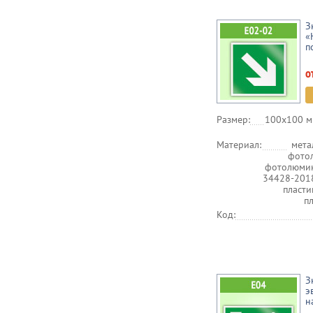
З
«
п
о
Размер:
100х100 м
Материал:
мета
фото
фотолюмин
34428-201
пласт
п
Код:
З
э
н