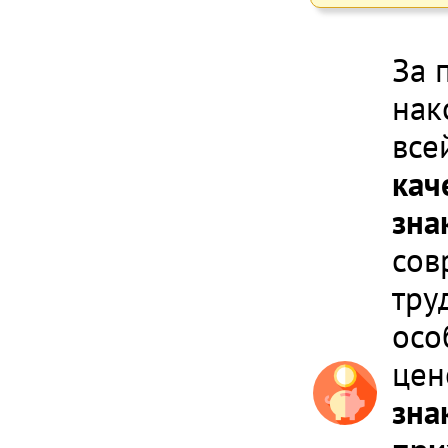
За 
нак
все
кач
зна
сов
тру
осо
цен
зна