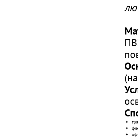
лю
Ма
ПВ
по
Ос
(н
Ус
ос
Сп
✦
тр
✦
фл
✦
оф