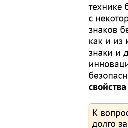
технике б
с некото
знаков б
как и из
знаки и 
инноваци
безопас
свойства
К вопрос
долго з