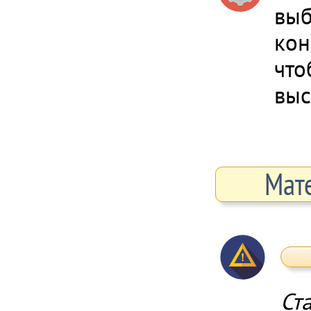
выб
кон
что
выс
Мат
Ст