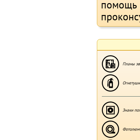
помощь 
проконс
Планы эв
Огнетуши
Знаки по
Фотолюми