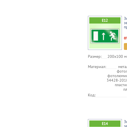
З
э
п
о
Размер:
200х100 м
Материал:
мета
фото
фотолюмин
34428-201
пласт
п
Код:
З
э