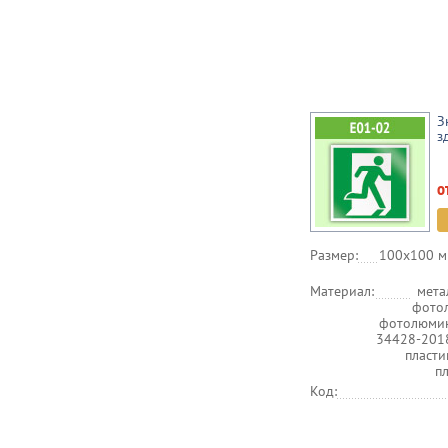
З
з
о
Размер:
100х100 м
Материал:
мета
фото
фотолюмин
34428-201
пласт
п
Код: