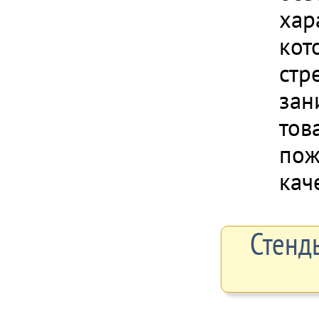
хар
кот
стр
зан
тов
пож
кач
Стенд