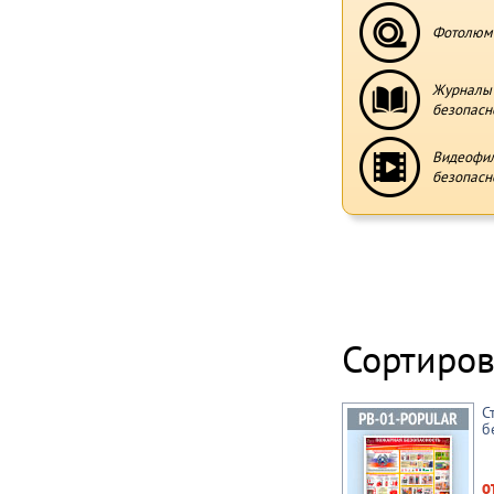
Фотолюми
Журналы 
безопасн
Видеофи
безопасн
Сортиров
С
б
о