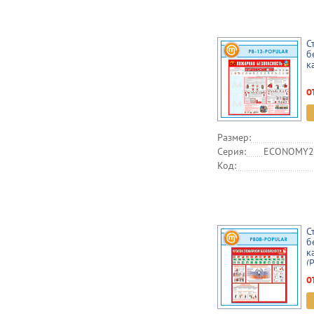
С
б
к
о
Размер:
Серия:
ECONOMY2,
Код:
С
б
к
(
о