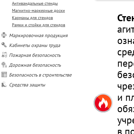
Антивандальные стенды
Магнитно-маркерные доски
Сте
Карманы для стендов
Рамки и стойки для стендов
аги
Маркировочная продукция
озн
Кабинеты охраны труда
сре
Пожарная безопасность
пер
Дорожная безопасность
без
Безопасность в строительстве
чре
Средства защиты
и п
обя
учр
в п