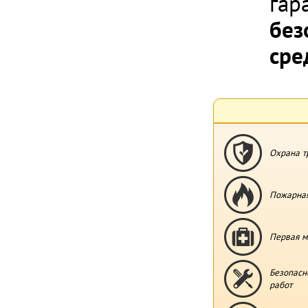
гар
без
сре
Охрана т
Пожарная
Первая м
Безопасн
работ