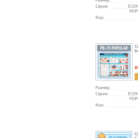
Размер:
Серия:
ECON
POPU
Код:
С
б
о
Размер:
Серия:
ECON
POPU
Код:
С