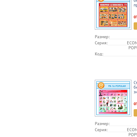
б
п
о
Размер:
Серия:
ECON
POPU
Код:
С
б
з
о
Размер:
Серия:
ECON
POPU