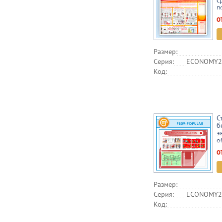
с
п
п
о
к
Размер:
Серия:
ECONOMY2,
Код:
С
б
э
о
(
о
Размер:
Серия:
ECONOMY2,
Код: