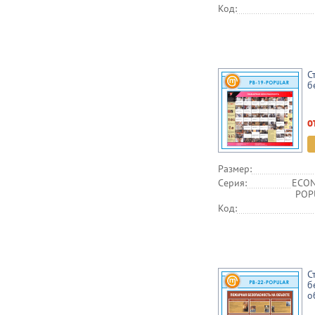
Код:
С
б
о
Размер:
Серия:
ECON
POPU
Код:
С
б
о