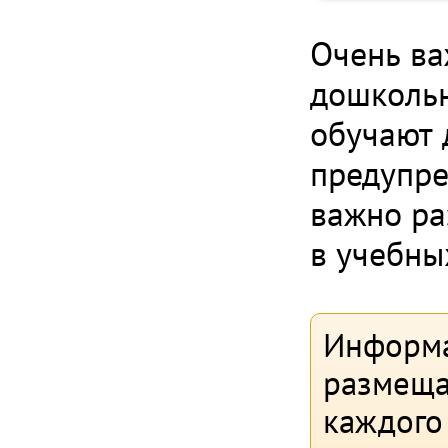
Очень ва
дошкольн
обучают 
предупре
важно ра
в учебны
Информа
размеща
каждого