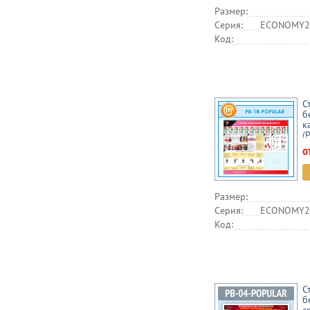
Размер:
Серия:
ECONOMY2,
Код:
С
б
к
(
о
Размер:
Серия:
ECONOMY2,
Код:
С
б