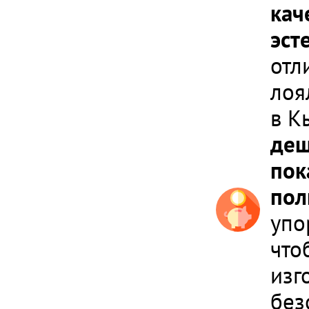
кач
эст
отл
лоя
в К
деш
пок
пол
упо
что
изг
без