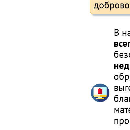
доброво
В н
все
без
нед
обр
выг
бла
мат
про