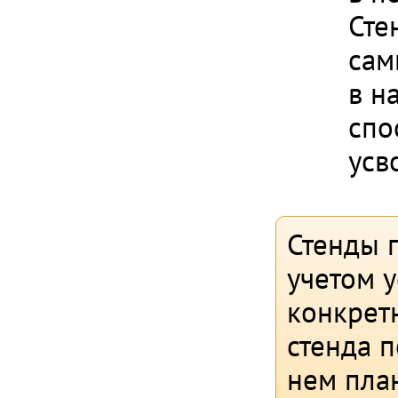
Сте
сам
в н
спо
усв
Стенды 
учетом 
конкрет
стенда 
нем пла