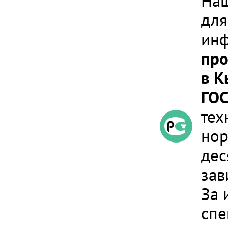
Наш
для
инф
про
в К
ГОС
тех
нор
дес
зав
За 
спе