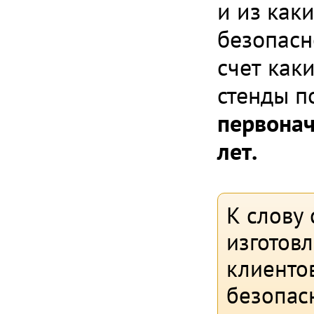
и из как
безопасн
счет как
стенды п
первонач
лет.
К слову 
изготов
клиенто
безопас