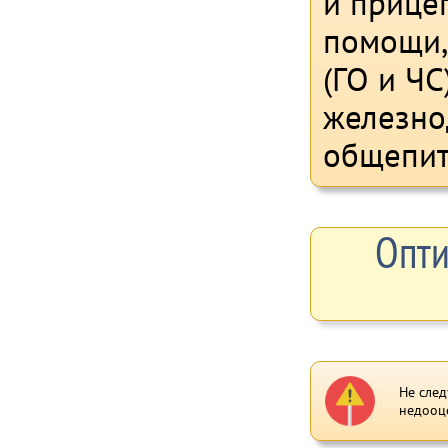
и прице
помощи,
(ГО и ЧС
железно
общепит
Опти
Не след
недооц