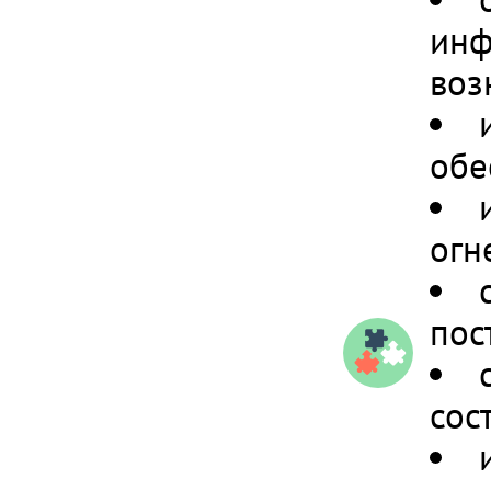
инф
воз
обе
огн
пос
сос