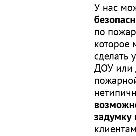
У нас мо
безопасн
по пожар
которое 
сделать 
ДОУ или 
пожарной
нетипичн
возможно
задумку 
клиента