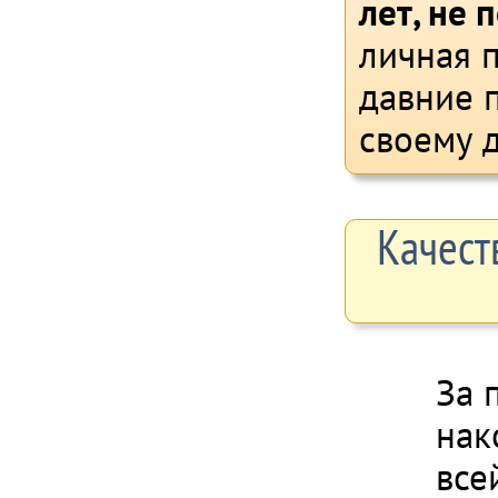
лет, не 
личная п
давние 
своему д
Качест
За 
нак
все