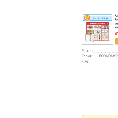
С
б
а
п
(
о
Размер:
Серия:
ECONOMY2,
Код: