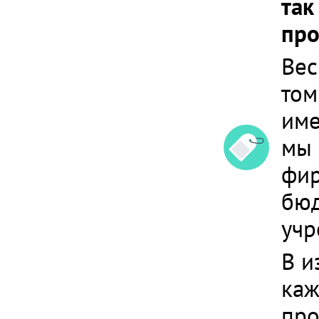
так
про
Вес
том
им
мы 
фир
бюд
учр
В и
каж
про