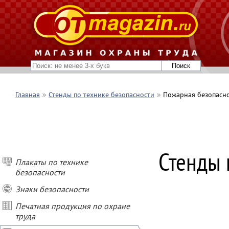
Главная
Стенды по технике безопасности
Пожарная безопасн
ПОКУПАЙ СТЕН
Стенды 
- при покупке о
Плакаты по технике
- при покупке о
безопасности
- при покупке о
- при заказе ст
Знаки безопасности
подарок
Печатная продукция по охране
труда
* Условия акции
Не суммируются