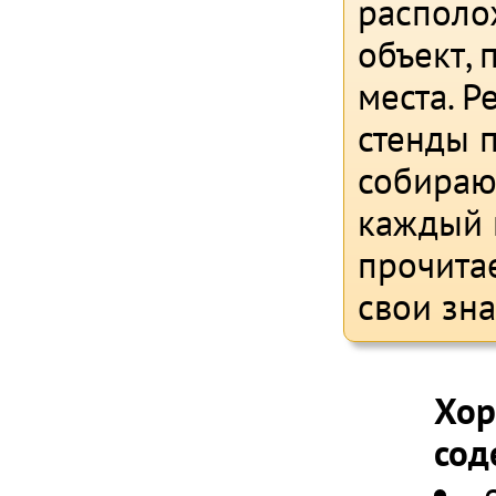
располо
объект,
места. 
стенды п
собирают
каждый 
прочита
свои зна
Хор
сод