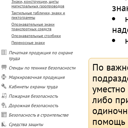
Знаки, конструкции, щиты
зна
магистральных газопроводов
Тактильные таблички, знаки и
пиктограммы
Опознавательные знаки
над
транспортных средств
Опознавательные столбики
Переносные знаки
Печатная продукция по охране
труда
По важн
Стенды по технике безопасности
подразд
Маркировочная продукция
уместно
Кабинеты охраны труда
Пожарная безопасность
либо при
Дорожная безопасность
одиночн
Безопасность в строительстве
помощь 
Средства защиты