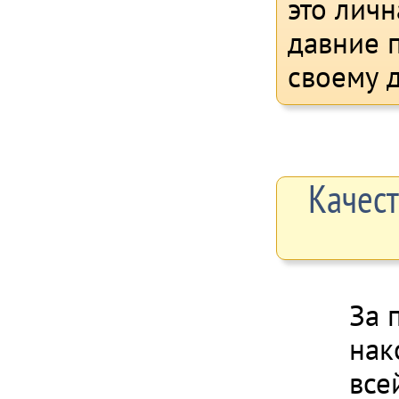
это личн
давние 
своему д
Качест
За 
нак
все