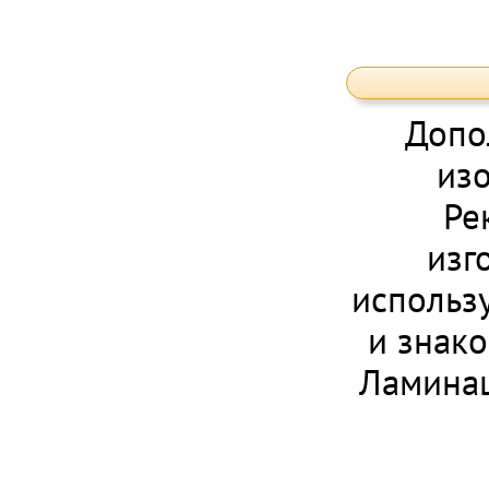
Допо
из
Ре
изг
использ
и знак
Ламинац