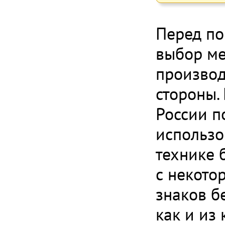
Перед по
выбор ме
производ
стороны.
России п
использо
технике б
с некото
знаков б
как и из