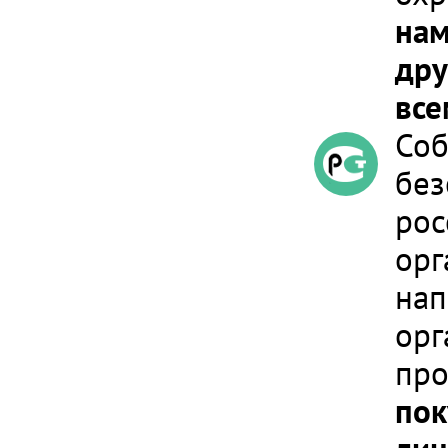
нам
дру
все
Соб
без
рос
орг
нап
орг
про
пок