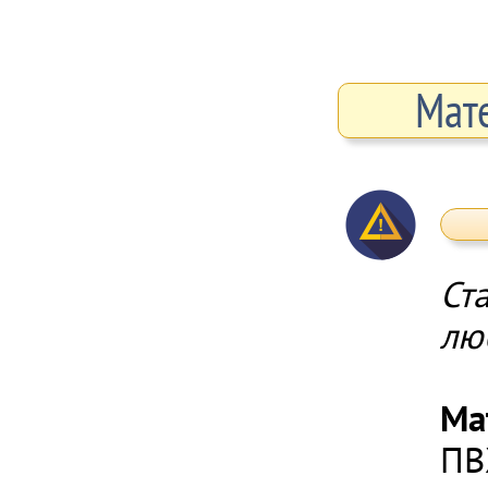
Мат
Ст
лю
Ма
ПВ