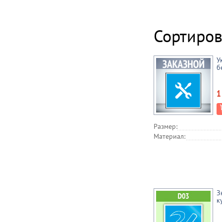
Сортиров
У
б
1
Размер:
Материал:
З
к