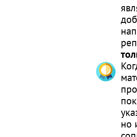
явл
доб
нап
реп
тол
Ког
мат
про
пок
ука
но 
соп