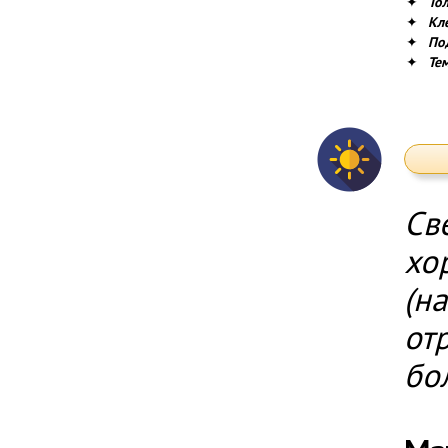
✦
То
✦
Кл
✦
По
✦
Те
Св
хо
(н
от
бо