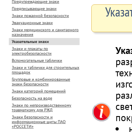
Предупреждающие знаки
Указа
Предписывающие знаки
Знаки пожарной безопасности
Эвакуационные знаки
Знаки медицинского и санитарного
назначения
Указательные знаки
Ука
Знаки и плакаты по
электробезопасности
раз
Вспомогательные таблички
Знаки и таблички для строительных
тех
площадок
Групповые и комбинированные
изг
знаки безопасности
Знаки категорий помещений
раз
Безопасность на воде
све
Знаки по непроизводственному
травматизму для РЖД
пок
Знаки безопасности и
информационные щиты ПАО
«РОССЕТИ»