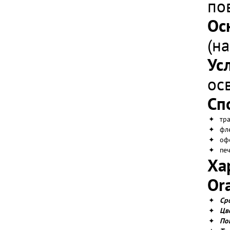
по
Ос
(н
Ус
ос
Сп
✦
тр
✦
фл
✦
оф
✦
пе
Ха
Ora
✦
Ср
✦
Цв
✦
По