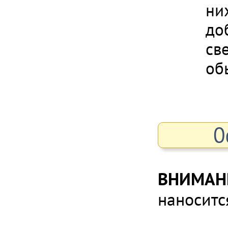
ни
до
св
об
О
ВНИМАН
наноситс