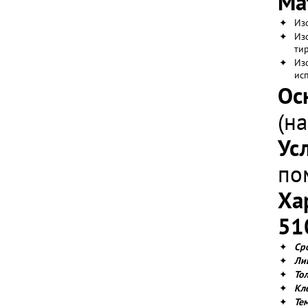
Ма
✦
Из
✦
Из
ти
✦
Из
ис
Ос
(н
Ус
по
Ха
51
✦
Ср
✦
Ли
✦
То
✦
Кл
✦
Те