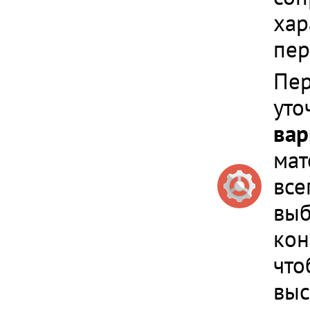
хар
пер
Пер
уто
вар
мат
все
выб
кон
что
выс