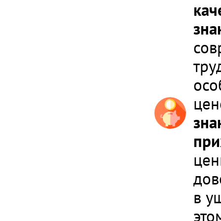
кач
зна
сов
тру
осо
цен
зна
при
цен
дов
в у
это