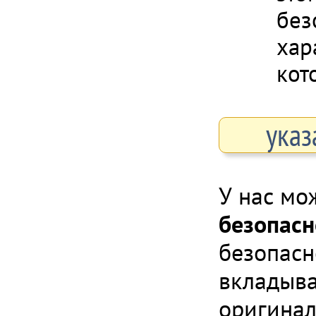
без
хар
кот
указ
У нас мо
безопасн
безопасн
вкладыва
оригинал