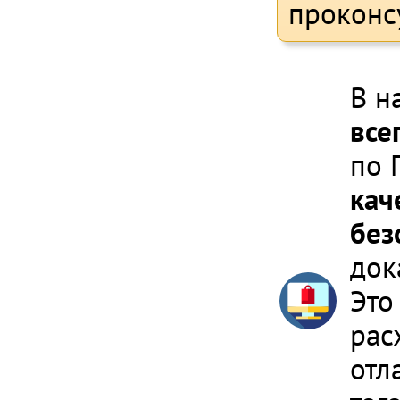
проконс
В н
все
по 
кач
без
док
Это
рас
отл