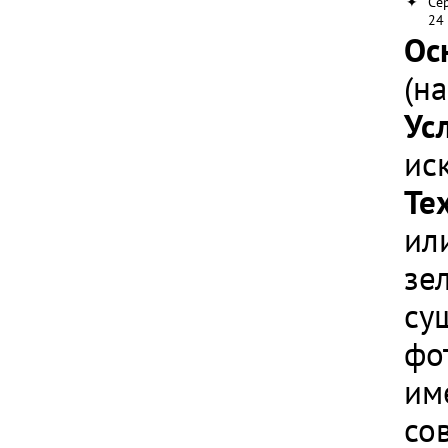
✦
Се
24
Ос
(н
Ус
ис
Те
ил
зе
су
фо
им
со