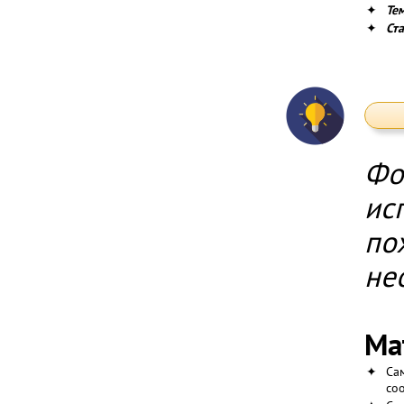
✦
Тем
✦
Ст
Фо
ис
по
не
Ма
✦
Са
со