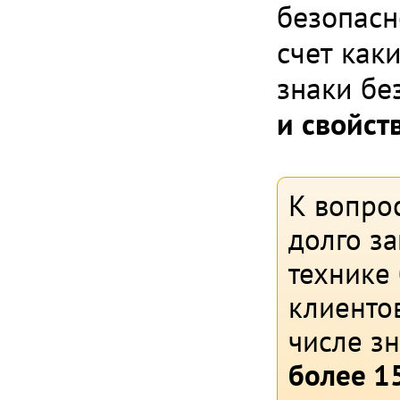
безопасн
счет как
знаки бе
и свойст
К вопрос
долго з
технике
клиентов
числе з
более 15