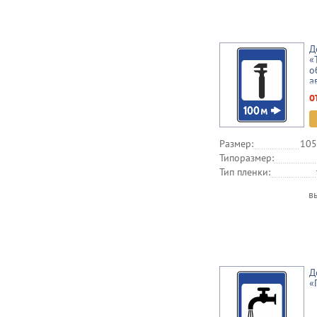
Д
«
о
а
о
Размер:
105
Типоразмер:
Тип пленки:
в
Д
«