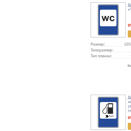
Д
«
о
Размер:
105
Типоразмер:
Тип пленки:
в
Д
«
с
з
э
о