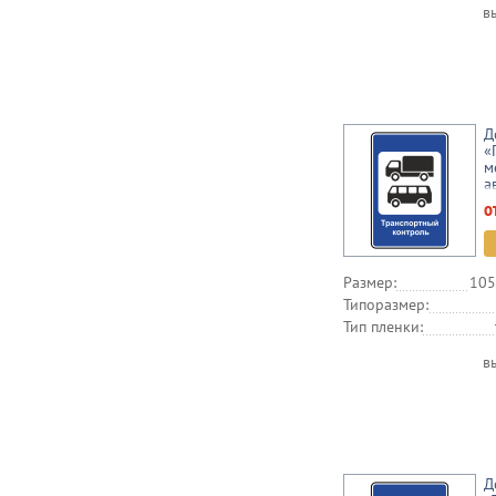
в
Д
«
м
а
п
о
Размер:
105
Типоразмер:
Тип пленки:
в
Д