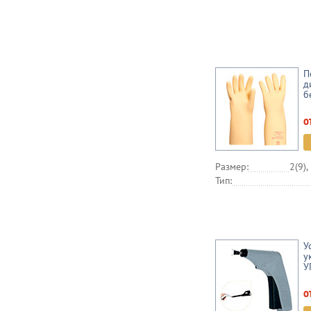
П
д
б
о
Размер:
2(9),
Тип:
У
у
У
о