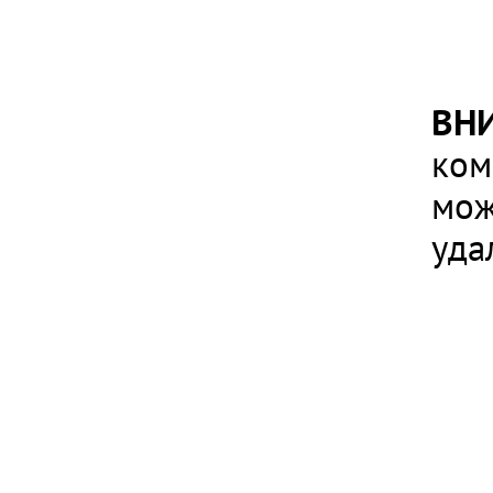
ВН
ком
мож
уда