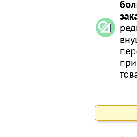
бол
зак
ред
вну
пер
при
тов