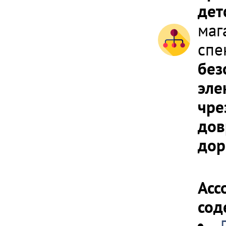
дет
маг
спе
без
эле
чре
дов
дор
Асс
сод