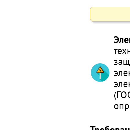
Эле
тех
защ
эле
эле
(ГО
опр
Требован