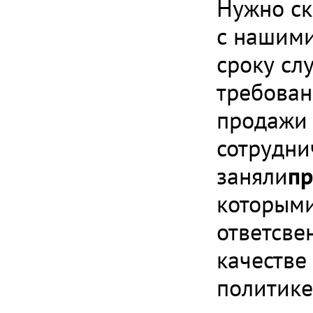
Нужно ск
с нашими
сроку сл
требован
продажи 
сотрудни
заняли
пр
которыми
ответсве
качестве
политике