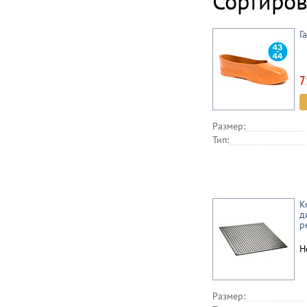
Сортиров
Г
7
Размер:
Тип:
К
д
р
Н
Размер: