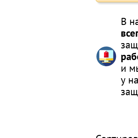
В н
все
защ
раб
и м
у н
за