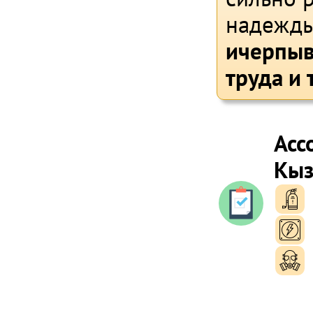
надежды
ичерпыв
труда и 
Асс
Кыз
п
п
п