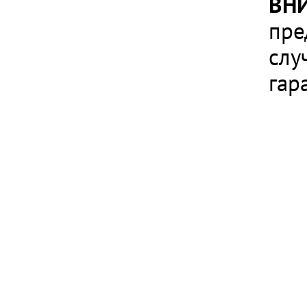
ВН
пре
слу
гар