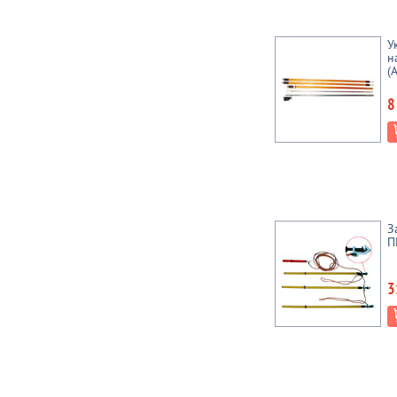
У
н
(
8
З
П
3