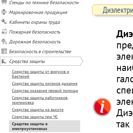
Стенды по технике безопасности
Диэлектри
Маркировочная продукция
Кабинеты охраны труда
Диэ
Пожарная безопасность
Дорожная безопасность
пре
Безопасность в строительстве
эле
Средства защиты
наи
Средства защиты от вирусов и
гал
бактерий
Средства защиты органов дыхания
спе
Средства оказания первой помощи
Средства защиты работников,
эле
экипировка
Диэ
Средства защиты на высоте
Средства защиты при ЧС
так
Средства защиты в
электроустановках