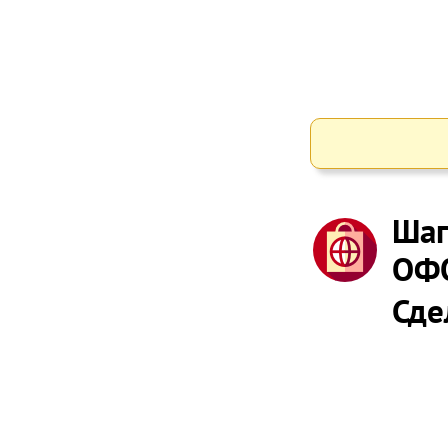
Шаг
ОФ
Сде