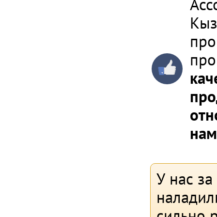
Асс
Кыз
про
про
кач
про
отн
нам
У нас за
наладил
сильно р