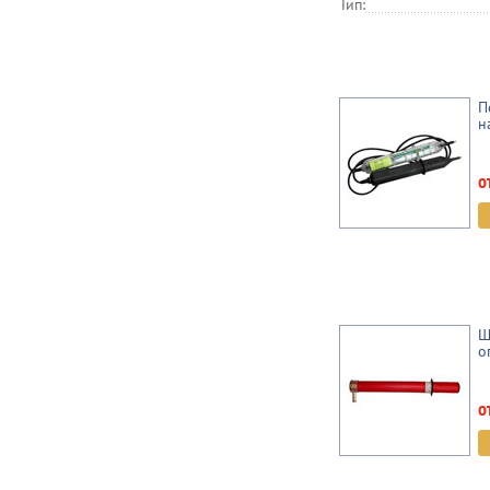
Тип:
П
н
о
Ш
о
о