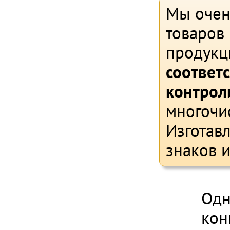
Мы очен
товаров 
продукц
соответ
контрол
многочи
Изготав
знаков и
Одн
кон