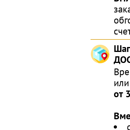
зак
обг
сче
Шаг
ДОС
Вре
или
от 
Вме