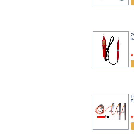
У
н
о
П
П
о