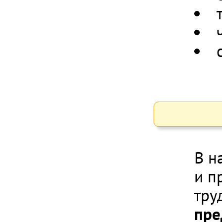
В н
и п
тру
пре