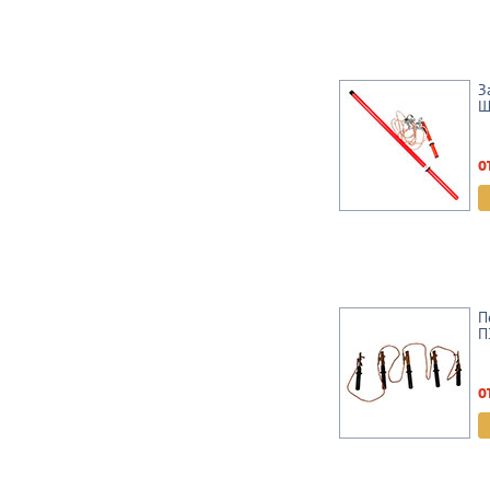
З
Ш
о
П
П
о