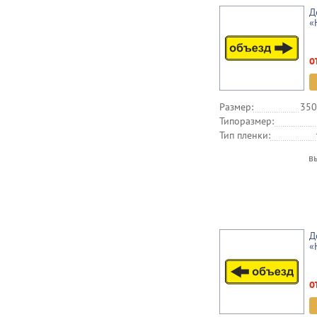
Д
«
о
Размер:
350
Типоразмер:
Тип пленки:
в
Д
«
о