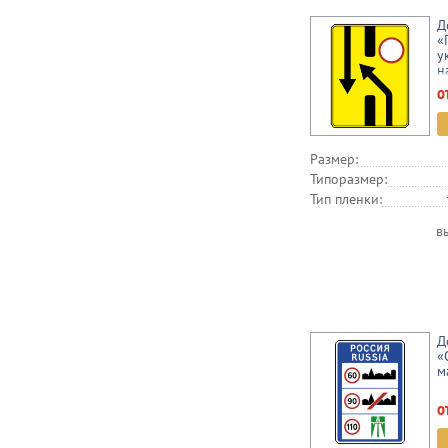
Д
«
у
н
ч
о
Размер:
Типоразмер:
Тип пленки:
в
Д
«
м
о