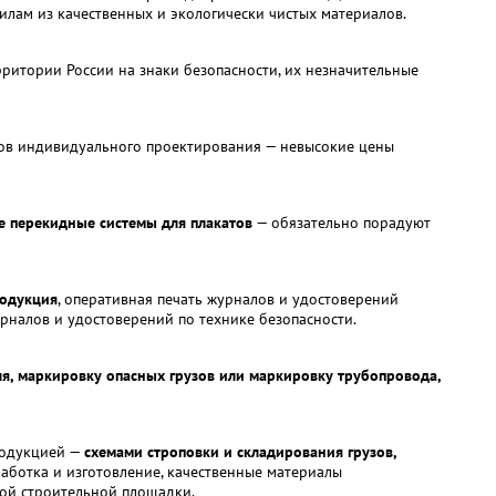
илам из качественных и экологически чистых материалов.
рритории России на знаки безопасности, их незначительные
ков индивидуального проектирования — невысокие цены
е перекидные системы для плакатов
— обязательно порадуют
родукция
, оперативная печать журналов и удостоверений
урналов и удостоверений по технике безопасности.
я, маркировку опасных грузов или маркировку трубопровода,
родукцией —
схемами строповки и складирования грузов,
работка и изготовление, качественные материалы
ой строительной площадки.