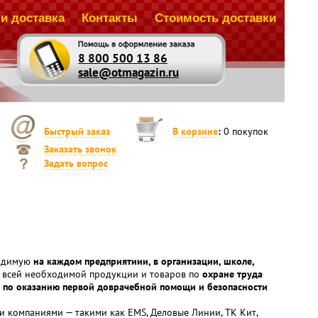
и доставка
Контакты
Стоимость доставки
8 800 500 13 86
sale@otmagazin.ru
Быстрый заказ
В корзине
:
0
покупок
Заказать звонок
Задать вопрос
ходимую
на каждом предприятиии, в организации, школе,
ку всей необходимой продукции и товаров по
охране труда
й, по оказанию первой доврачебной помощи и безопасности
и компаниями — такими как EMS, Деловые Линии, ТК Кит,