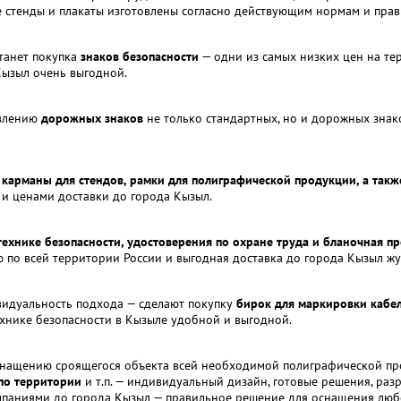
 стенды и плакаты изготовлены согласно действующим нормам и прав
танет покупка
знаков безопасности
— одни из самых низких цен на те
Кызыл очень выгодной.
влению
дорожных знаков
не только стандартных, но и дорожных зна
карманы для стендов, рамки для полиграфической продукции, а такж
 и ценами доставки до города Кызыл.
ехнике безопасности, удостоверения по охране труда и бланочная п
ю по всей территории России и выгодная доставка до города Кызыл ж
видуальность подхода — сделают покупку
бирок для маркировки кабел
хнике безопасности в Кызыле удобной и выгодной.
снащению сроящегося объекта всей необходимой полиграфической п
по территории
и т.п. — индивидуальный дизайн, готовые решения, раз
омпаниями до города Кызыл — правильное решение для оснащения люб