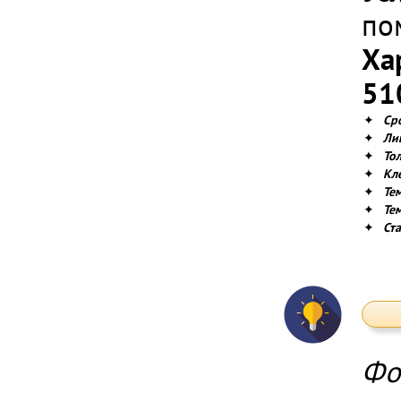
по
Ха
51
✦
Ср
✦
Ли
✦
То
✦
Кл
✦
Те
✦
Тем
✦
Ст
Фо