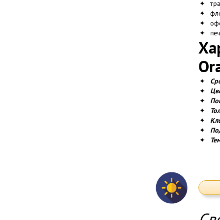
✦
тр
✦
фл
✦
оф
✦
пе
Ха
Ora
✦
Ср
✦
Цв
✦
По
✦
То
✦
Кл
✦
По
✦
Те
Св