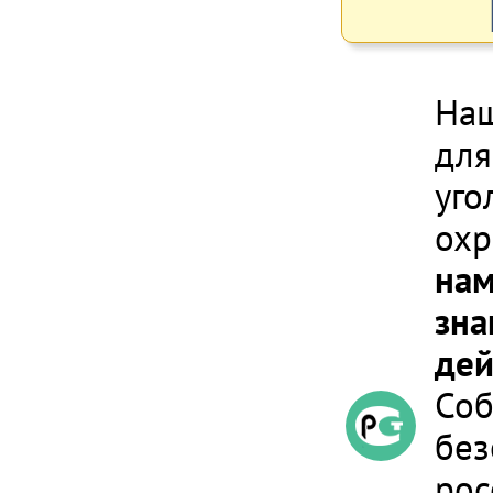
Наш
для
уго
охр
нам
зна
дей
Соб
без
рос