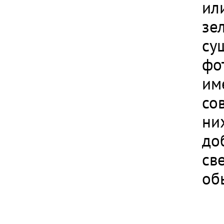
ил
зе
су
фо
им
со
ни
до
св
об