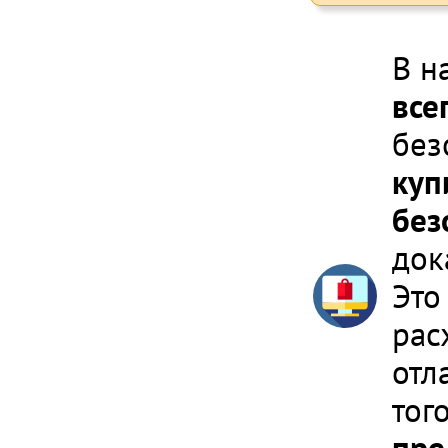
В н
все
без
куп
без
док
Это
рас
отл
тог