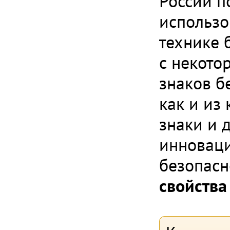
России п
использо
технике б
с некото
знаков б
как и из
знаки и 
инноваци
безопас
свойства