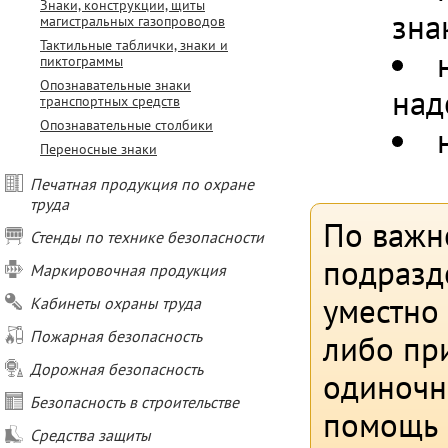
Знаки, конструкции, щиты
зна
магистральных газопроводов
Тактильные таблички, знаки и
пиктограммы
Опознавательные знаки
над
транспортных средств
Опознавательные столбики
Переносные знаки
Печатная продукция по охране
труда
По важн
Стенды по технике безопасности
подразд
Маркировочная продукция
уместно
Кабинеты охраны труда
Пожарная безопасность
либо при
Дорожная безопасность
одиночн
Безопасность в строительстве
помощь 
Средства защиты