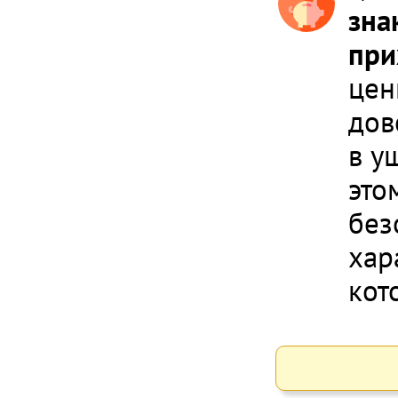
зна
при
цен
дов
в у
это
без
хар
кот