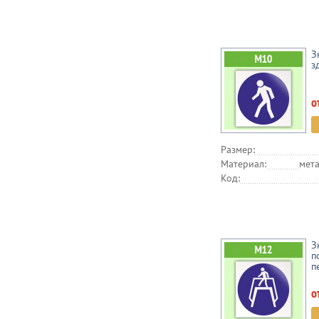
З
з
о
Размер:
Материал:
мета
Код:
З
п
п
о