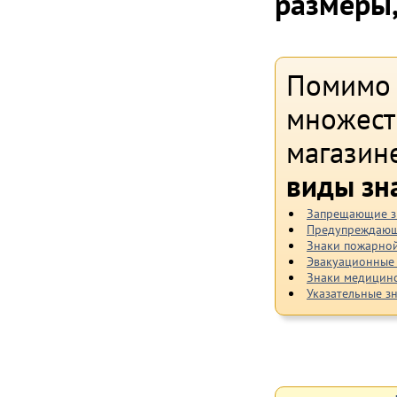
размеры,
Помимо 
множест
магазин
виды зн
Запрещающие з
Предупреждающ
Знаки пожарной
Эвакуационные
Знаки медицинс
Указательные з