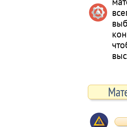
мат
все
выб
кон
что
выс
Мат