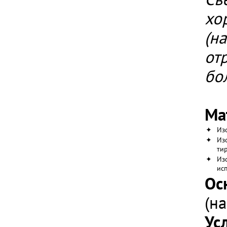
хо
(н
от
бо
Ма
✦
Из
✦
Из
ти
✦
Из
ис
Ос
(н
Ус