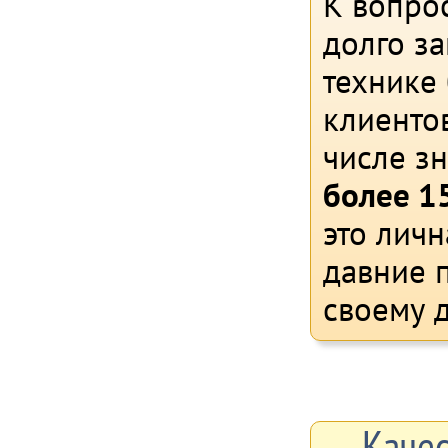
К вопрос
долго з
технике
клиентов
числе з
более 15
это личн
давние 
своему д
Каче