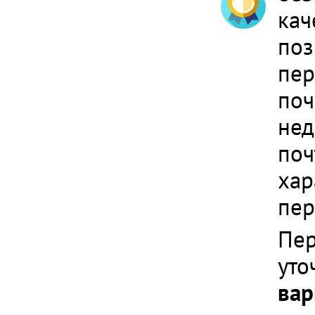
кач
поз
пер
поч
нед
поч
хар
пер
Пер
уто
вар