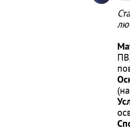
Ст
лю
Ма
ПВ
по
Ос
(н
Ус
ос
Сп