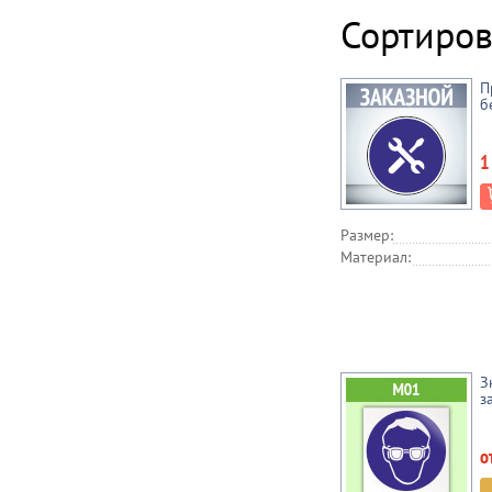
Сортиров
П
б
1
Размер:
Материал:
З
з
о