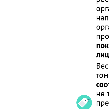
орг
нап
орг
про
пок
лиц
Вес
том
соо
не 
пре