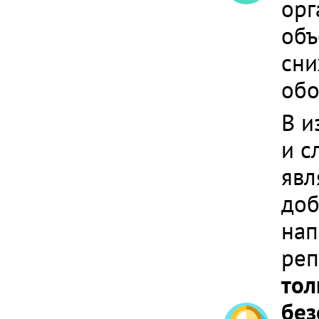
орг
объ
сни
обо
В и
и с
явл
доб
нап
реп
тол
без