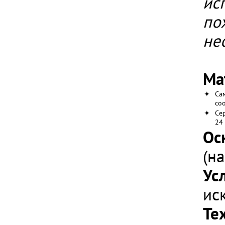
ис
по
не
Ма
✦
Са
со
✦
Се
24
Ос
(н
Ус
ис
Те