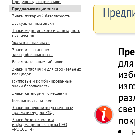
Предупреждающие знаки
Предпи
Предписывающие знаки
Знаки пожарной безопасности
Эвакуационные знаки
Знаки медицинского и санитарного
назначения
Указательные знаки
Пре
Знаки и плакаты по
электробезопасности
для
Вспомогательные таблички
Знаки и таблички для строительных
изб
площадок
Групповые и комбинированные
изг
знаки безопасности
Знаки категорий помещений
раз
Безопасность на воде
све
Знаки по непроизводственному
травматизму для РЖД
пок
Знаки безопасности и
информационные щиты ПАО
«РОССЕТИ»