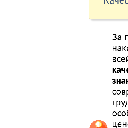
За 
нак
все
кач
зна
сов
тру
осо
цен