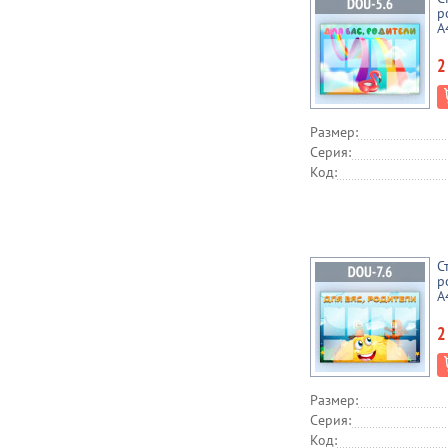
р
А
2
Размер:
Серия:
Код:
С
р
А
2
Размер:
Серия:
Код: