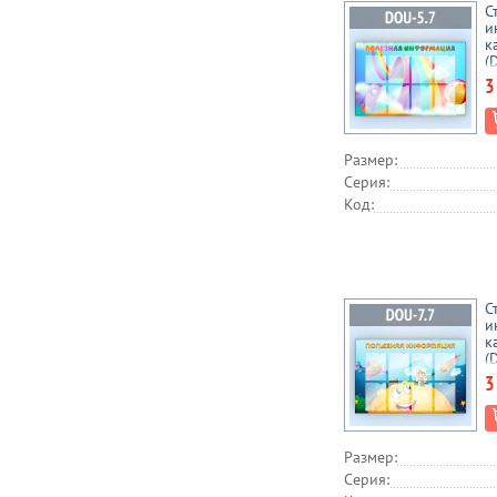
С
и
к
(
3
Размер:
Серия:
Код:
С
и
к
(
3
Размер:
Серия: