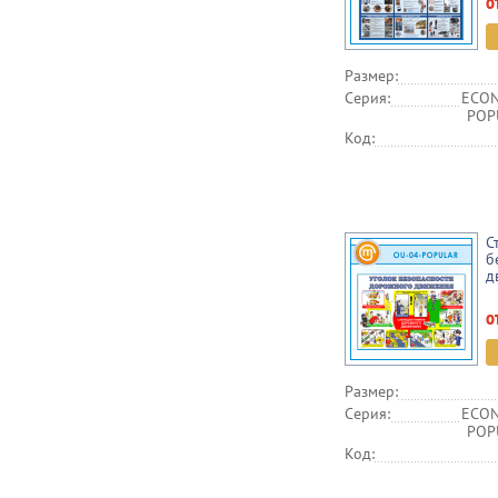
о
Размер:
Серия:
ECON
POPU
Код:
С
б
д
о
Размер:
Серия:
ECON
POPU
Код: