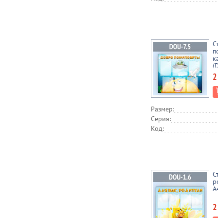
С
п
к
(
2
Размер:
Серия:
Код:
С
р
А
2