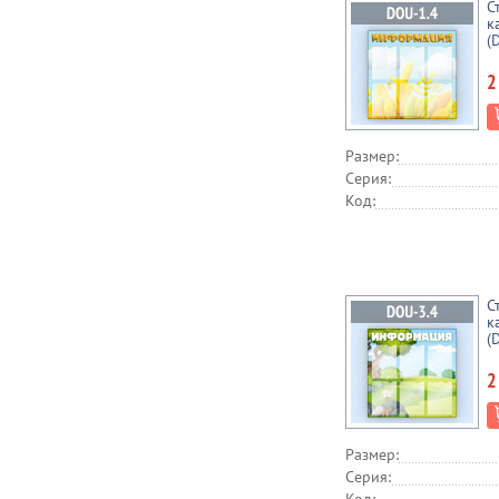
С
к
(
2
Размер:
Серия:
Код:
С
к
(
2
Размер:
Серия: