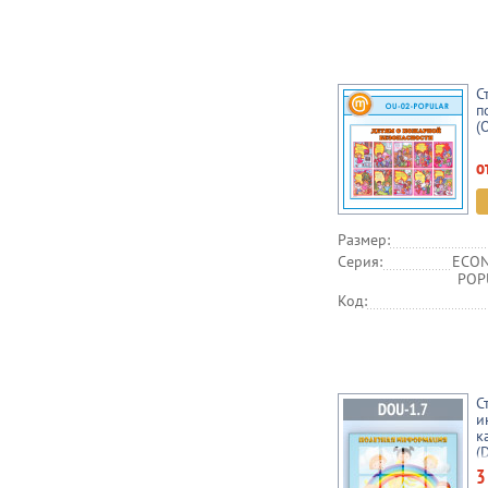
С
п
(
о
Размер:
Серия:
ECON
POPU
Код:
С
и
к
(
3