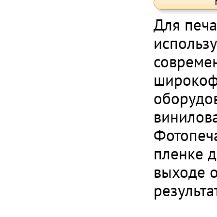
Для печа
использу
совреме
широкоф
оборудо
винилова
Фотопеч
пленке д
выходе 
результа