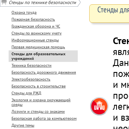
Стенды по технике безопасности
Стенды для
Охрана труда
Пожарная безопасность
Гражданская оборона и ЧС
Стенды по воинскому учету
Сте
Информационные стенды
Первая медицинская помощь
явл
Стенды для образовательных
учреждений
Дан
Техника безопасности
пож
Безопасность дорожного движения
Электробезопасность
и м
Безопасность в строительстве
про
Стенды для РЖД
Экология и охрана окружающей
лег
среды
Лозунги и стенды со знаками
и в
Безопасная работа за компьютером
нео
Другие темы