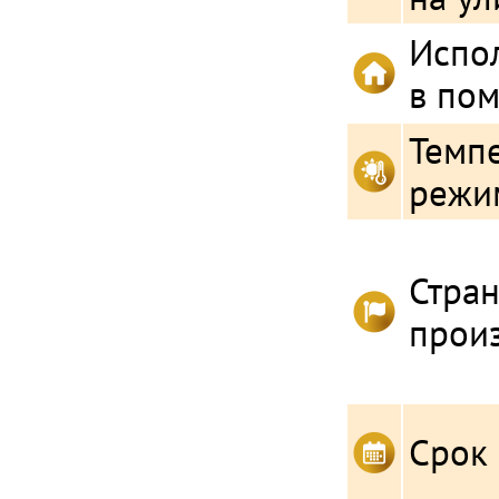
Испо
в по
Темп
режи
Стра
прои
Срок