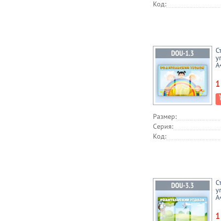
Код:
С
у
А
1
Размер:
Серия:
Код:
С
у
А
1