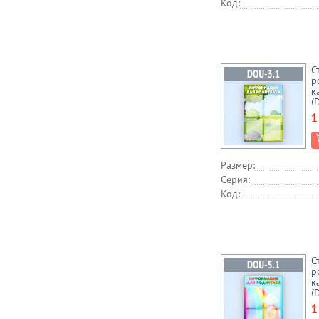
Код:
С
р
к
(
1
Размер:
Серия:
Код:
С
р
к
(
1