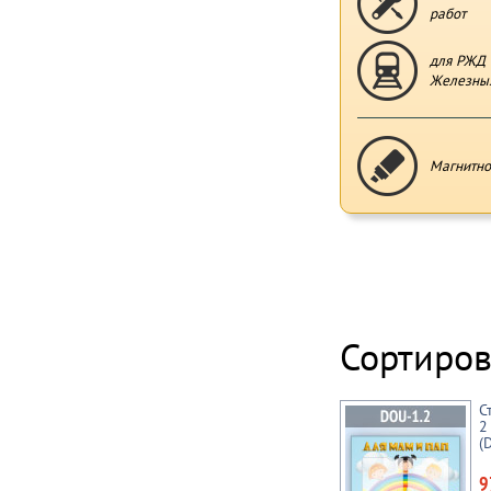
работ
для РЖД 
Железных
Магнитно
Сортиров
С
2
(
9