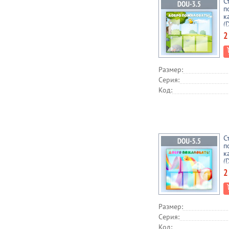
С
п
к
(
2
Размер:
Серия:
Код:
С
п
к
(
2
Размер:
Серия:
Код: