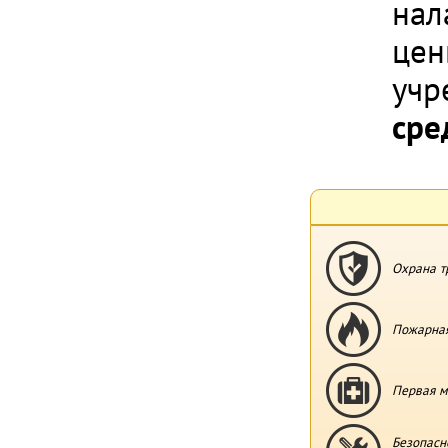
нал
цен
учр
сре
Охрана т
Пожарная
Первая м
Безопасн