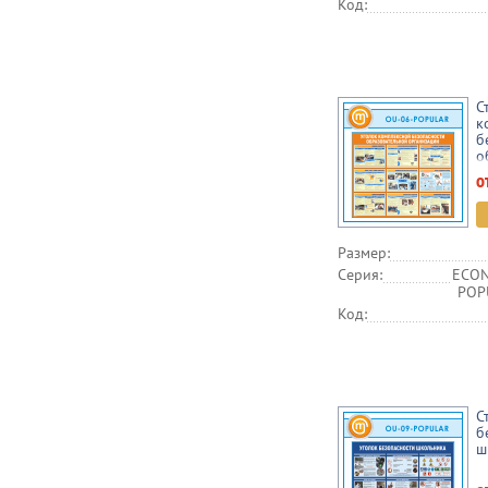
Код:
С
к
б
о
о
о
Размер:
Серия:
ECON
POPU
Код:
С
б
ш