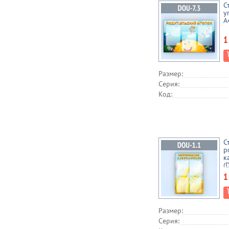
С
у
А
1
Размер:
Серия:
Код:
С
р
к
(
1
Размер:
Серия: