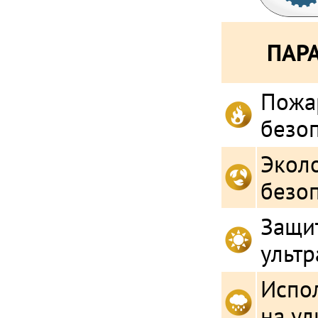
ПАР
Пожа
безо
Экол
безо
Защит
ульт
Испо
на ул