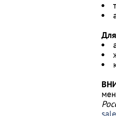
Для
ВН
мен
Рос
sal