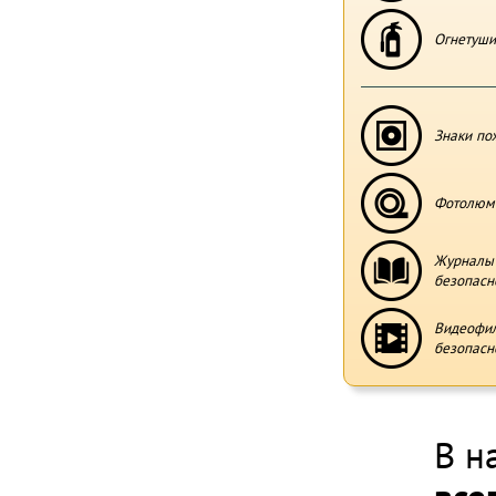
Огнетуши
Знаки по
Фотолюми
Журналы 
безопасн
Видеофи
безопасн
В н