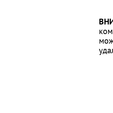
ВН
ком
мож
уда