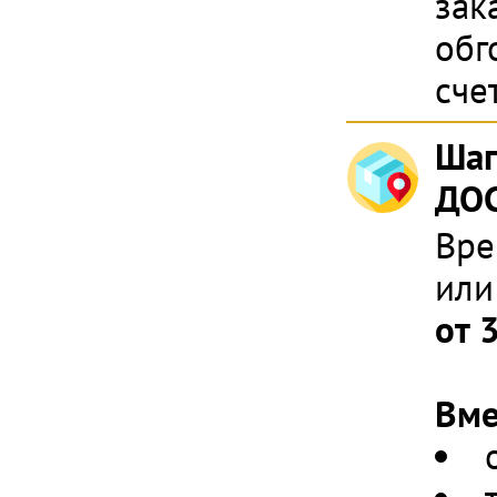
зак
обг
сче
Шаг
ДОС
Вре
или
от 
Вме