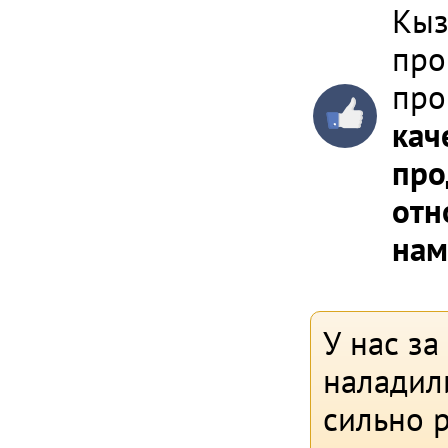
Кыз
про
про
кач
про
отн
нам
У нас за
наладил
сильно р