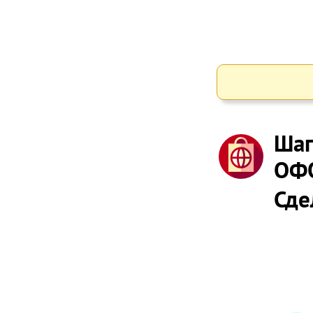
Шаг
ОФ
Сде