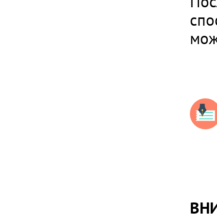
Пос
спо
мож
ВН