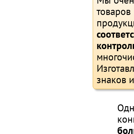
Мы очен
товаров 
продукц
соответ
контрол
многочи
Изготав
знаков и
Одн
кон
бол