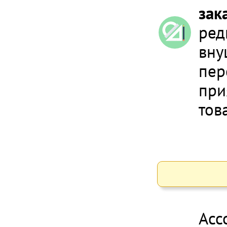
зак
ред
вну
пер
при
тов
Асс