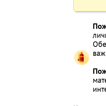
Пож
лич
Обе
важ
По
мат
инт