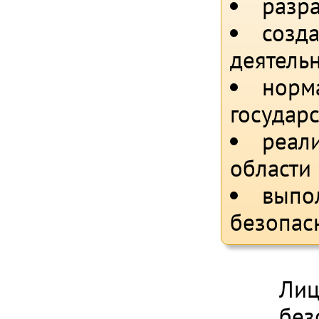
разр
созд
деятельн
норм
государ
реали
области
выпол
безопас
Лиц
без