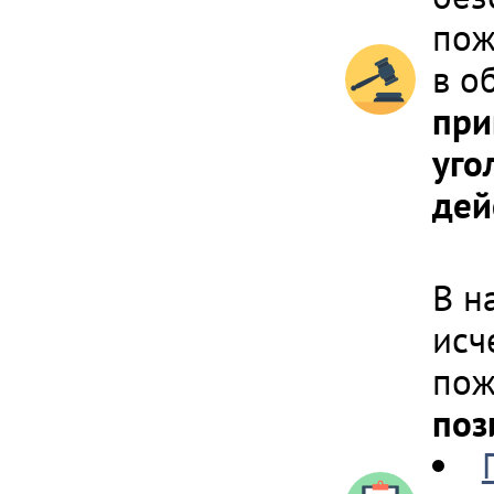
пож
в о
при
уго
дей
В н
исч
пож
поз