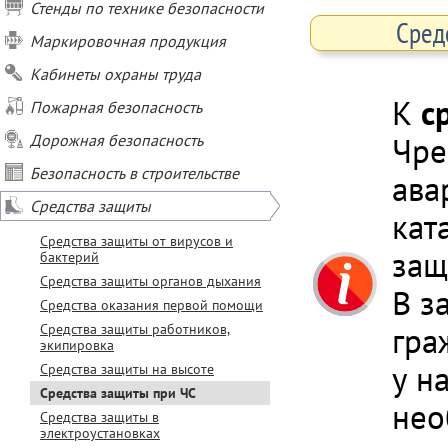
Стенды по технике безопасности
Сред
Маркировочная продукция
Кабинеты охраны труда
К
с
Пожарная безопасность
Дорожная безопасность
Чре
Безопасность в строительстве
ава
Средства защиты
кат
Средства защиты от вирусов и
защ
бактерий
Средства защиты органов дыхания
В з
Средства оказания первой помощи
Средства защиты работников,
гра
экипировка
у н
Средства защиты на высоте
Средства защиты при ЧС
нео
Средства защиты в
электроустановках