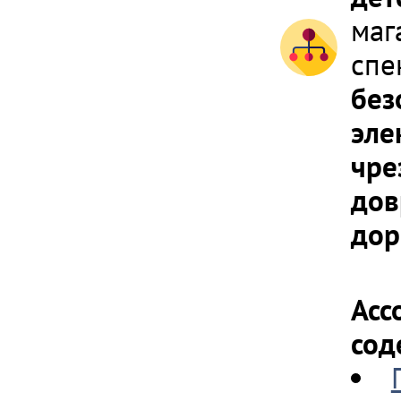
маг
спе
без
эле
чре
дов
дор
Асс
сод