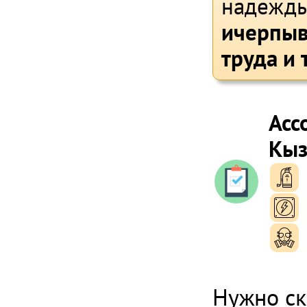
надежды
ичерпыв
труда и 
Асс
Кыз
п
п
п
Нужно ск