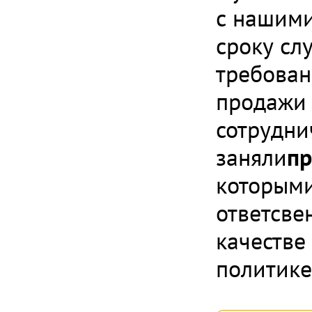
с нашими
сроку сл
требован
продажи 
сотрудни
заняли
пр
которыми
ответсве
качестве
политике