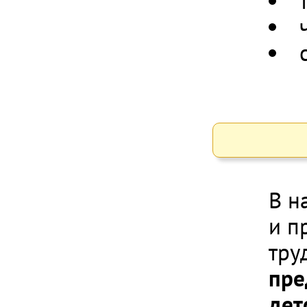
В н
и п
тру
пре
дет