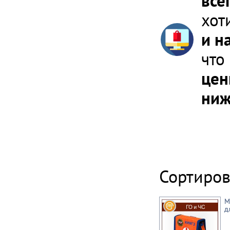
все
хот
и н
что
цен
ниж
Сортиров
М
д