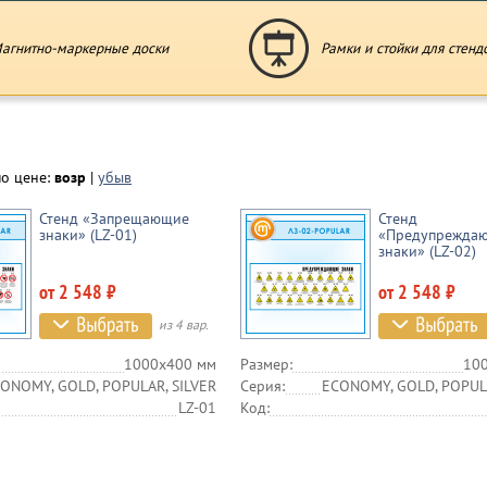
агнитно-маркерные доски
Рамки и стойки для стенд
по цене:
возр
|
убыв
Стенд «Запрещающие
Стенд
знаки» (LZ-01)
«Предупрежда
знаки» (LZ-02)
от 2 548 ₽
от 2 548 ₽
из 4 вар.
1000х400 мм
Размер:
10
ONOMY, GOLD, POPULAR, SILVER
Серия:
ECONOMY, GOLD, POPULA
LZ-01
Код: