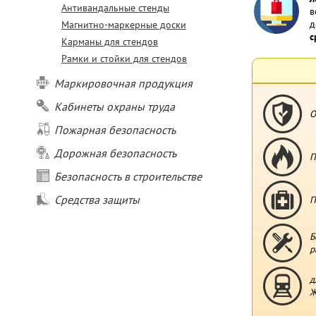
Антивандальные стенды
в
д
Магнитно-маркерные доски
с
Карманы для стендов
Рамки и стойки для стендов
Маркировочная продукция
Кабинеты охраны труда
О
Пожарная безопасность
Дорожная безопасность
П
Безопасность в строительстве
Средства защиты
П
Б
р
д
Ж