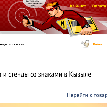
Кабинет
Оплата 
тенды со знаками
Войти
 СТЕНДЫ, ПОЛУЧАЙ СКИДКИ И ПОДАРКИ
упке от 3-х и более стендов из нашего каталога получите ск
и и стенды со знаками в Кызыле
упке от 5-и и более стендов из нашего каталога получите ск
упке от 10-и более стендов из нашего каталога получите ск
азе стендов на сумму более 100.000 рублей по выбору поку
 акции: скидки по акциям применяется к цене, указанной в
Перейти к това
руются со скидками по другим акциям