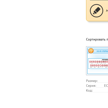
М
Сортировать 
Размер:
Серия:
EC
Код: