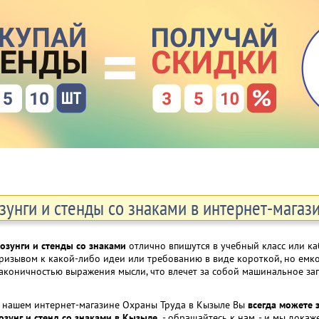
зунги и стенды со знаками в интернет-магази
озунги и стенды со знаками
отлично впишутся в учебный класс или ка
ризывом к какой-либо идеи или требованию в виде короткой, но ем
аконичностью выражения мысли, что влечет за собой машинальное з
 нашем интернет-магазине Охраны Труда в Кызыле Вы
всегда можете 
озунг и стенд со знаками в Кызыле,
- обращайтесь к нам, - и мы докаж