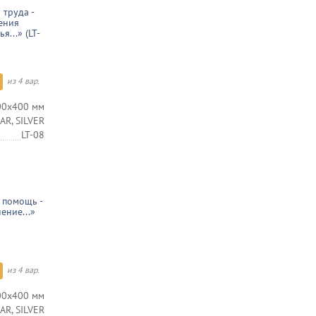
 труда -
ения
я...» (LT-
из 4 вар.
00х400 мм
R, SILVER
LT-08
 помощь -
ение...»
из 4 вар.
00х400 мм
R, SILVER