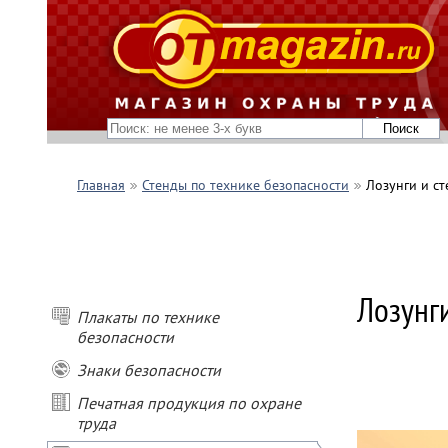
Главная
Стенды по технике безопасности
Лозунги и с
ПОКУПАЙ
- при пок
Лозунг
- при пок
Плакаты по технике
- при пок
- при зак
безопасности
подарок
Знаки безопасности
* Условия
Печатная продукция по охране
Не сумми
труда