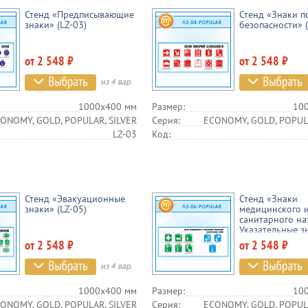
Стенд «Предписывающие
Стенд «Знаки 
знаки» (LZ-03)
безопасности» (
от 2 548 ₽
от 2 548 ₽
из 4 вар.
1000х400 мм
Размер:
10
ONOMY, GOLD, POPULAR, SILVER
Серия:
ECONOMY, GOLD, POPULA
LZ-03
Код:
Стенд «Эвакуационные
Стенд «Знаки
знаки» (LZ-05)
медицинского 
санитарного на
Указательные зн
06)
от 2 548 ₽
от 2 548 ₽
из 4 вар.
1000х400 мм
Размер:
10
ONOMY, GOLD, POPULAR, SILVER
Серия:
ECONOMY, GOLD, POPULA