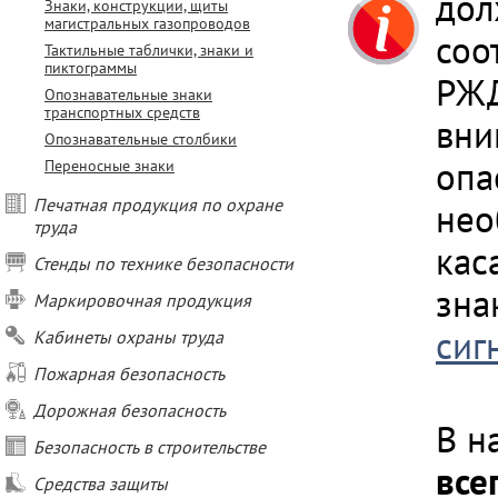
дол
Знаки, конструкции, щиты
магистральных газопроводов
соо
Тактильные таблички, знаки и
пиктограммы
РЖД
Опознавательные знаки
транспортных средств
вни
Опознавательные столбики
опа
Переносные знаки
Печатная продукция по охране
нео
труда
кас
Стенды по технике безопасности
зна
Маркировочная продукция
сиг
Кабинеты охраны труда
Пожарная безопасность
Дорожная безопасность
В н
Безопасность в строительстве
все
Средства защиты