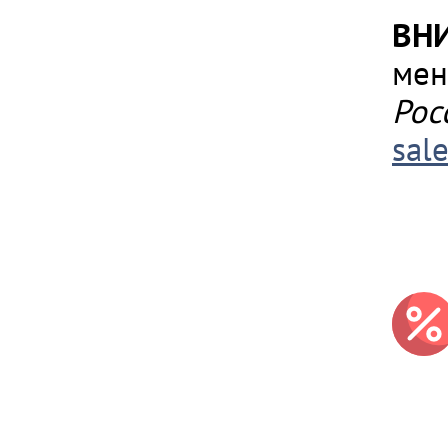
ВН
мен
Рос
sal