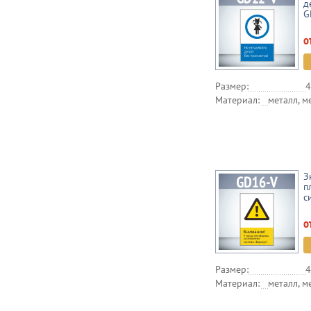
д
G
о
Размер:
4
Материал:
металл, м
З
п
с
о
Размер:
4
Материал:
металл, м