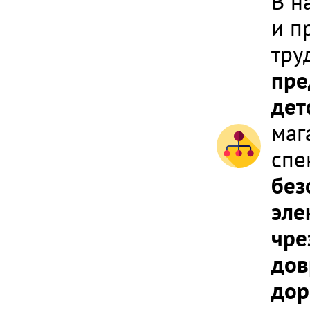
В н
и п
тру
пре
дет
маг
спе
без
эле
чре
дов
дор