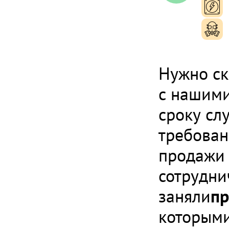
п
п
Нужно ск
с нашими
сроку сл
требован
продажи 
сотрудни
заняли
пр
которыми