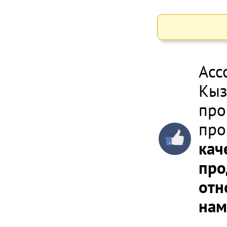
Асс
Кыз
про
про
кач
про
отн
нам