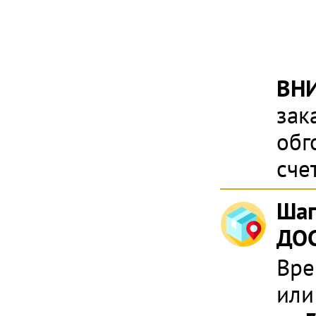
ВН
зак
обг
сче
Шаг
ДОС
Вре
или