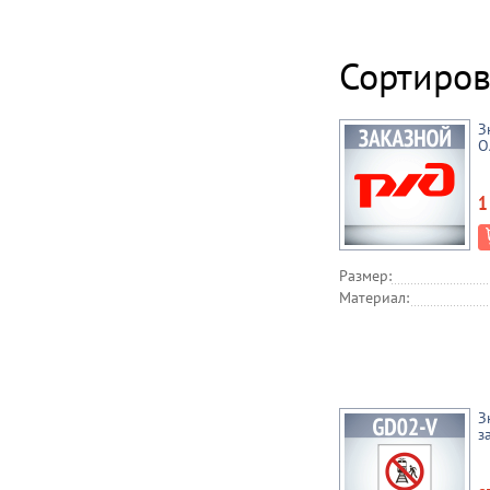
Сортиров
З
О
1
Размер:
Материал:
З
з