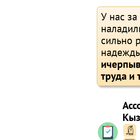
У нас за
наладил
сильно р
надежды
ичерпыв
труда и 
Асс
Кыз
п