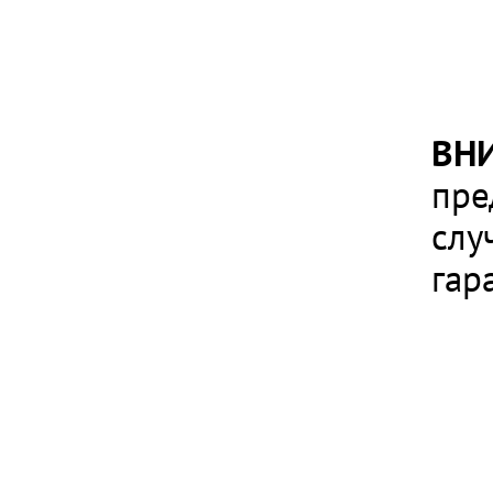
ВН
пре
слу
гар