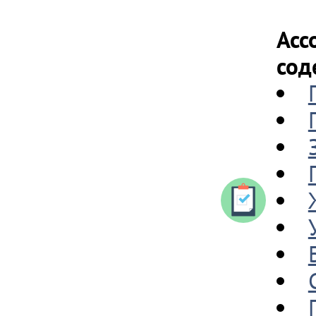
Асс
сод