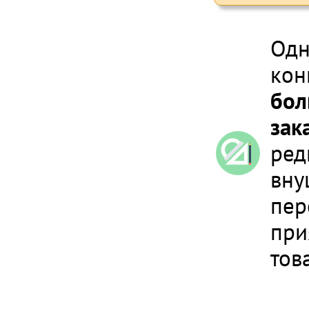
Одн
кон
бол
зак
ред
вну
пер
при
тов