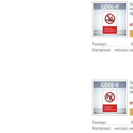
З
с
п
о
Размер:
4
Материал:
металл, м
З
ш
з
о
Размер:
4
Материал:
металл, м