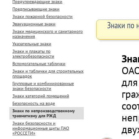
Предупреждающие знаки
Предписывающие знаки
Знаки пожарной безопасности
Знаки по 
Эвакуационные знаки
Знаки медицинского и санитарного
назначения
Указательные знаки
Знаки и плакаты по
Зна
электробезопасности
Вспомогательные таблички
ОАО
Знаки и таблички для строительных
площадок
для
Групповые и комбинированные
знаки безопасности
гра
Знаки категорий помещений
соо
Безопасность на воде
Знаки по непроизводственному
неп
травматизму для РЖД
Знаки безопасности и
дву
информационные щиты ПАО
«РОССЕТИ»