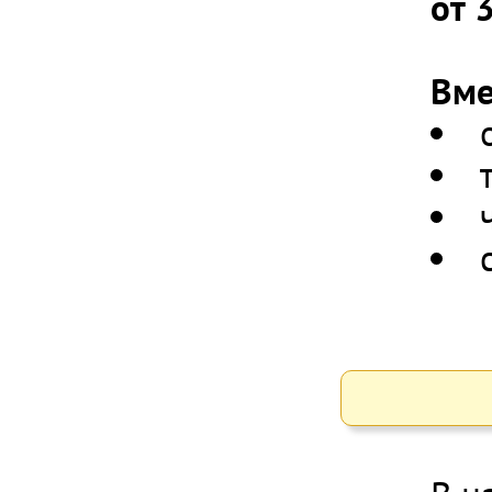
от 
Вме