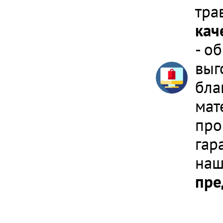
тра
кач
- о
выг
бла
мат
про
гар
наш
пре