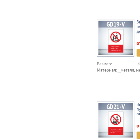
З
п
д
о
Размер:
4
Материал:
металл, м
З
п
о
о