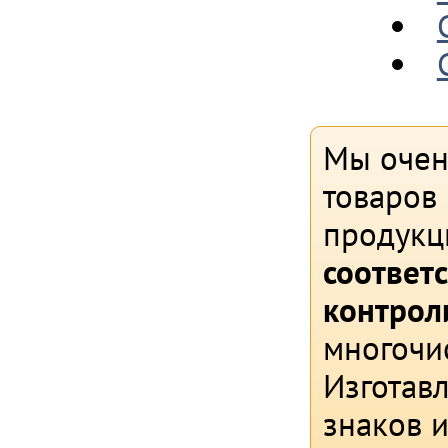
Мы очен
товаров 
продукц
соответ
контрол
многочи
Изготав
знаков и