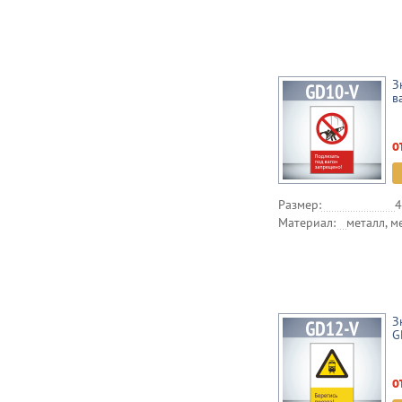
З
в
о
Размер:
4
Материал:
металл, м
З
G
о