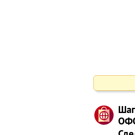
Шаг
ОФ
Сде