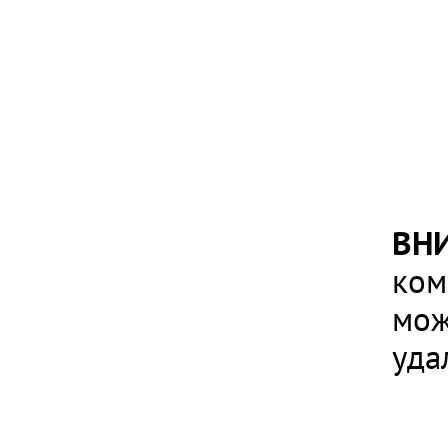
ВН
ком
мож
уда