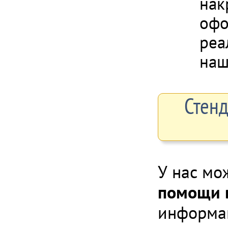
нак
офо
реа
наш
Стенд
У нас мо
помощи 
информац