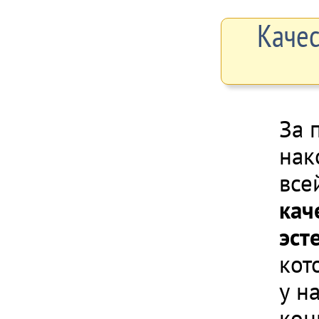
Качес
За 
нак
все
кач
эст
кот
у н
кон