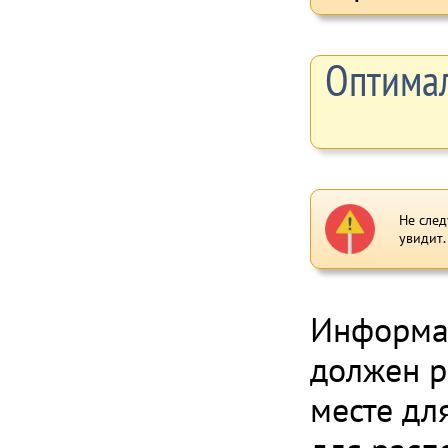
Оптимал
Не след
увидит
Информа
должен р
месте дл