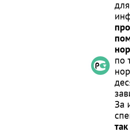
для
инф
про
пом
нор
по 
нор
дес
зав
За 
спе
так