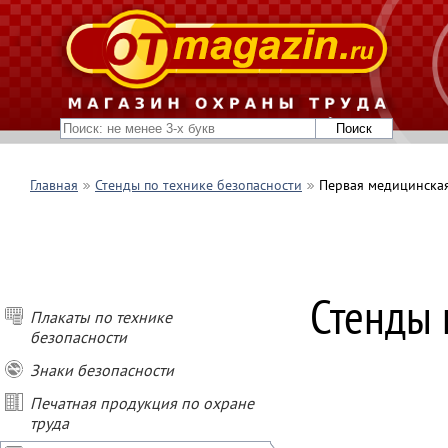
Главная
Стенды по технике безопасности
Первая медицинска
ПОКУПАЙ СТЕН
Стенды 
- при покупке о
Плакаты по технике
- при покупке о
безопасности
- при покупке о
- при заказе ст
Знаки безопасности
подарок
Печатная продукция по охране
труда
* Условия акции
Не суммируются