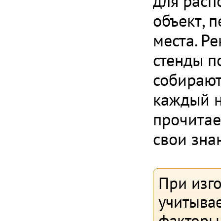
для расп
объект, 
места. Р
стенды п
собирают
каждый н
прочитае
свои зна
При изг
учитыва
факторы