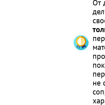
От 
дел
сво
тол
пер
мат
про
пок
пер
не 
соп
хар