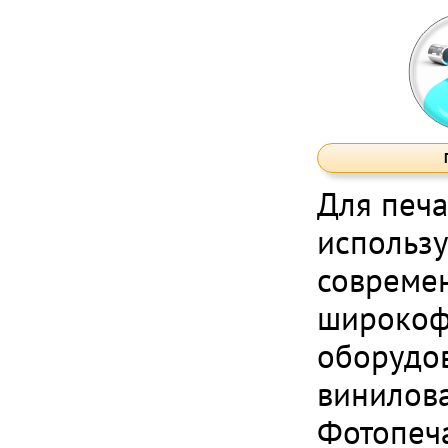
Для печа
использу
совреме
широкоф
оборудо
винилова
Фотопеч