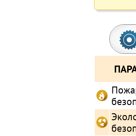
ПАР
Пожа
безо
Экол
безо