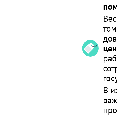
пом
Вес
том
дов
цен
раб
сот
гос
В и
важ
про