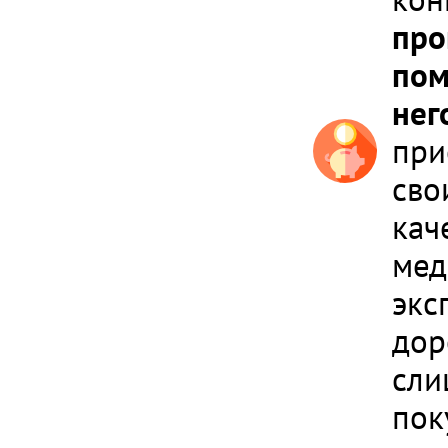
про
пом
нег
при
сво
кач
мед
экс
дор
сли
пок