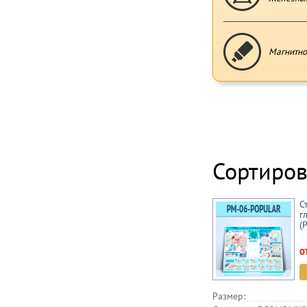
Магнитно
Сортиров
С
г
(
о
Размер: