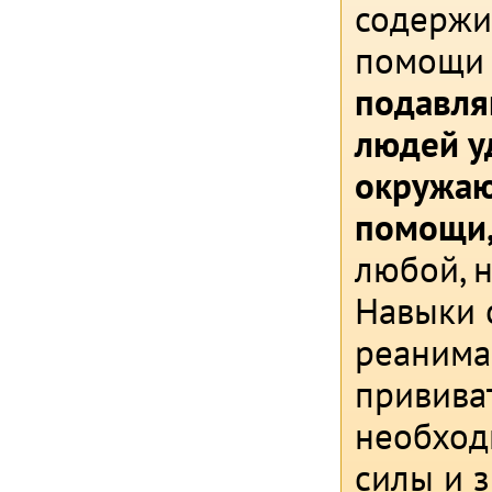
содержи
помощи 
подавля
людей у
окружаю
помощи
любой, 
Навыки 
реанима
прививат
необход
силы и 