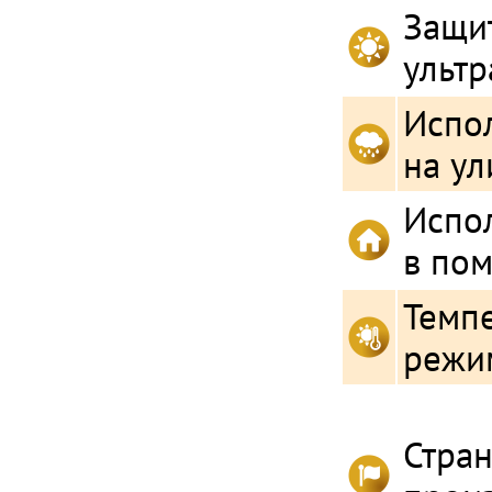
Защит
ульт
Испо
на ул
Испо
в по
Темп
режи
Стра