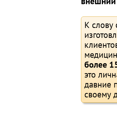
внешний 
К слову 
изготов
клиентов
медицин
более 15
это личн
давние 
своему д