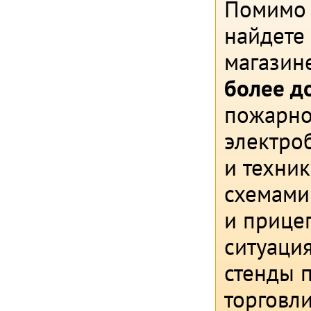
Помимо 
найдете
магазин
более д
пожарно
электро
и техни
схемами
и прице
ситуация
стенды 
торговли