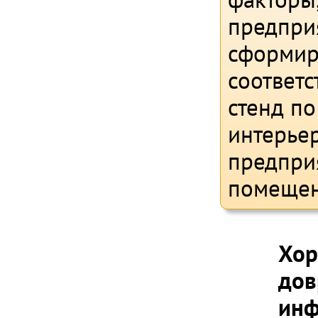
предприя
сформир
соответс
стенд п
интерье
предприя
помещени
Хор
дов
инф