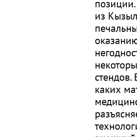
позиции.
из Кызыл
печальны
оказанию
негодност
некоторы
стендов.
каких ма
медицинс
разъясня
техноло