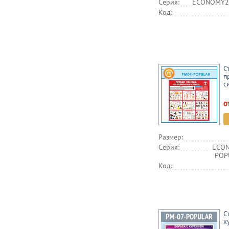
Серия:
ECONOMY2,
Код:
С
п
с
о
Размер:
Серия:
ECON
POPU
Код:
С
к