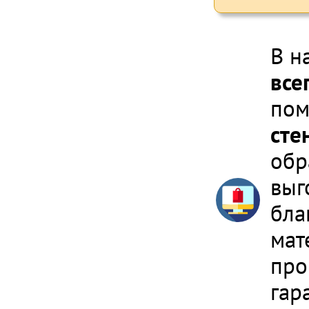
В н
все
пом
сте
обр
выг
бла
мат
про
гар