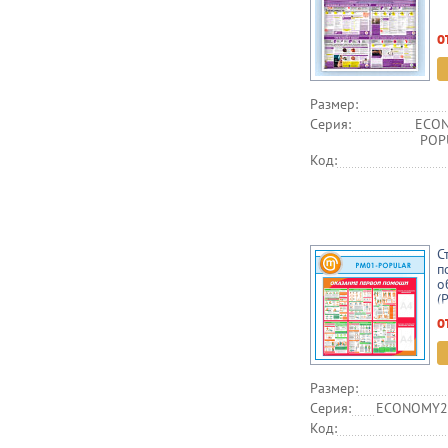
о
Размер:
Серия:
ECON
POPU
Код:
С
п
о
(
о
Размер:
Серия:
ECONOMY2,
Код: