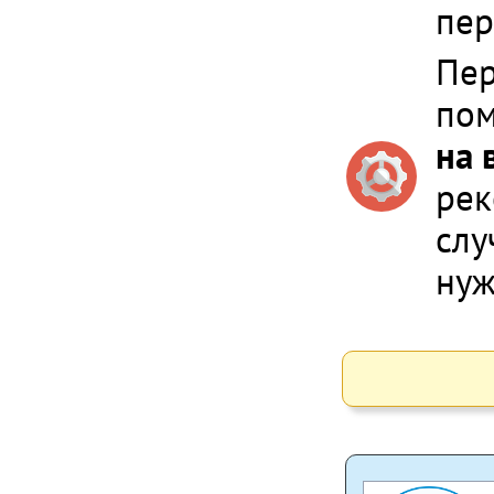
пер
Пер
пом
на 
рек
слу
нуж