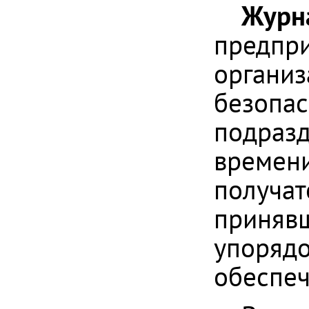
Журна
предпри
организ
безопас
подразд
времени
получат
принявш
упорядо
обеспеч