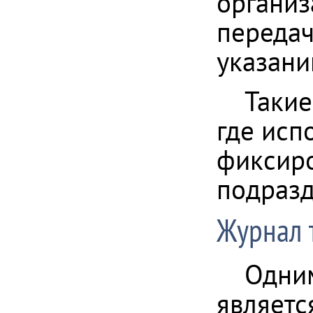
организ
передач
указани
Такие
где исп
фиксиро
подразд
Журнал 
Одним
являет