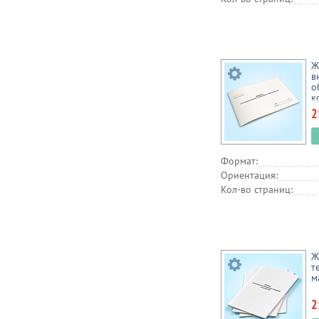
Ж
в
о
к
2
Формат:
Ориентация:
Кол-во страниц:
Ж
т
м
2