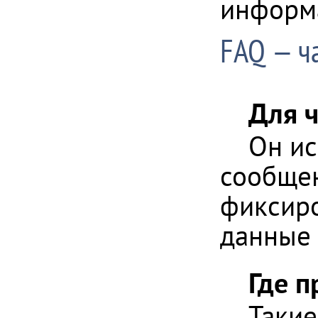
информ
FAQ — ч
Для 
Он ис
сообщен
фиксиро
данные 
Где 
Такие