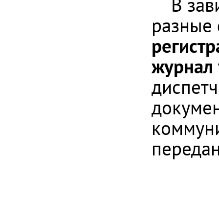
В зав
разные
регист
журнал 
диспетч
докумен
коммуни
передан