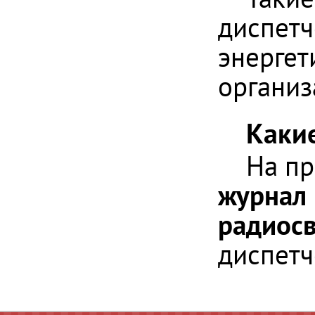
диспетч
энергет
организ
Каки
На п
журнал
радиос
диспетч