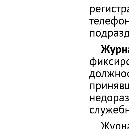
регистр
телефон
подразд
Журн
фиксиро
должнос
принявш
недораз
служебн
Журна