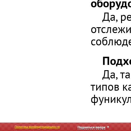
оборуд
Да, р
отслежи
соблюде
Подх
Да, т
типов к
фунику
Политика конфиденциальности