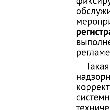
фиксиру
обслужи
меропри
регистр
выполне
регламе
Такая
надзорн
коррект
системн
техниче