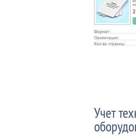
д
н
№
2
Формат:
Ориентация:
Кол-во страниц:
Учет тех
оборудо