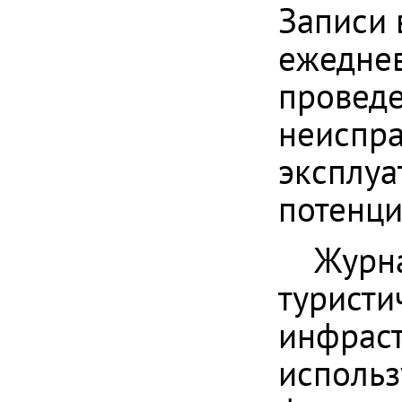
Записи 
ежеднев
провед
неиспра
эксплуа
потенц
Журна
туристи
инфраст
использ