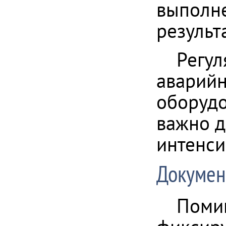
выполне
результ
Регул
аварийн
оборудо
важно д
интенси
Докумен
Помим