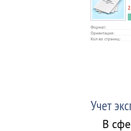
2
Формат:
Ориентация:
Кол-во страниц:
Учет эк
В сфе