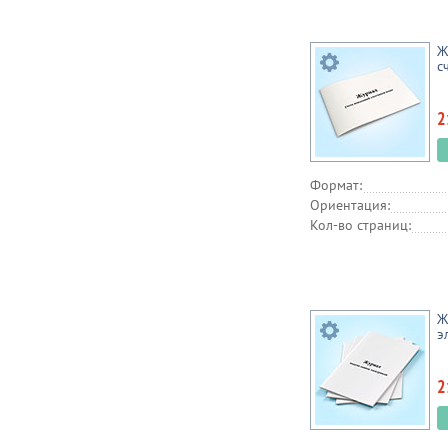
Ж
с
2
Формат:
Ориентация:
Кол-во страниц:
Ж
э
2