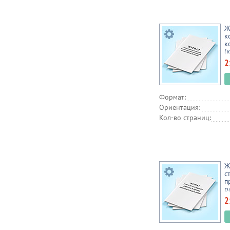
Ж
к
к
(
2
Формат:
Ориентация:
Кол-во страниц:
Ж
с
п
р
2