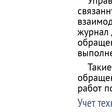
Управ
связанн
взаимод
журнал 
обращен
выполне
Такие
обращен
работ п
Учет те