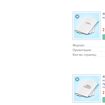
Ж
н
2
Формат:
Ориентация:
Кол-во страниц:
Ж
н
п
п
х
2
н