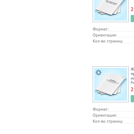
2
Формат:
Ориентация:
Кол-во страниц:
Ж
п
и
б
п
2
г
о
с
б
Формат:
б
Ориентация:
Кол-во страниц: