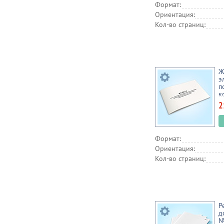
Формат:
Ориентация:
Кол-во страниц:
Ж
э
п
к
(
2
п
в
д
Формат:
Ориентация:
Кол-во страниц:
Р
д
№