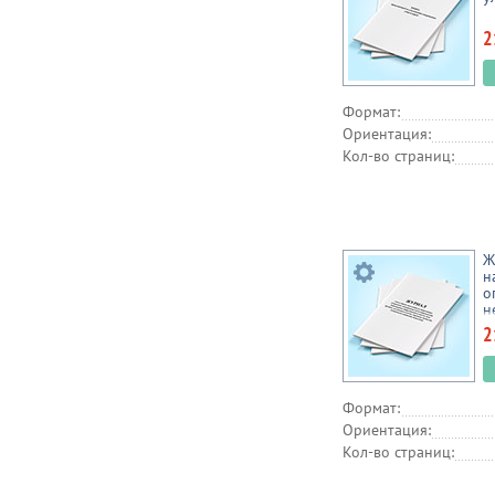
2
Формат:
Ориентация:
Кол-во страниц:
Ж
н
о
н
п
2
и
о
д
к
Формат:
п
п
Ориентация:
Кол-во страниц: