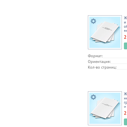
Ж
и
о
в
2
Формат:
Ориентация:
Кол-во страниц:
Ж
н
г
и
2