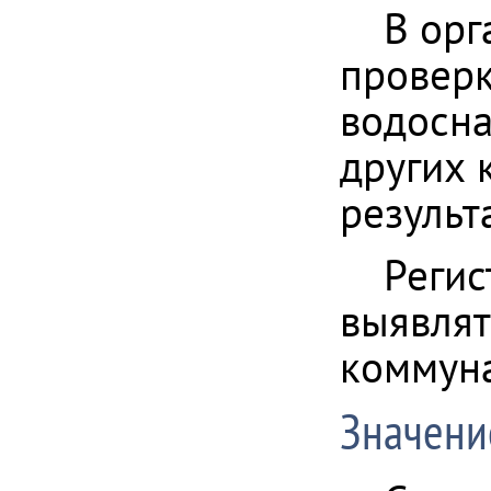
В орг
проверк
водосна
других 
результ
Регис
выявлят
коммуна
Значени