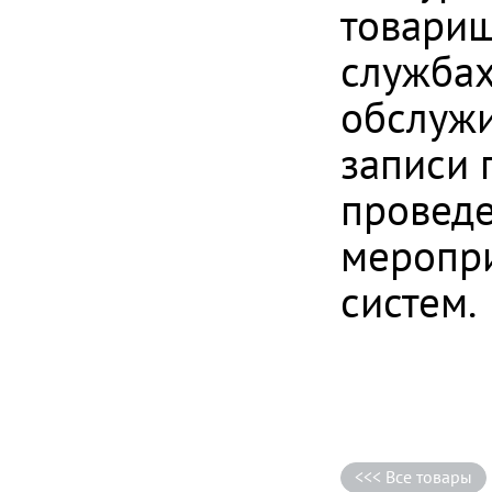
товарищ
службах
обслужи
записи 
проведе
меропр
систем.
<<< Все товары