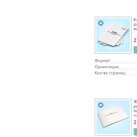
К
р
м
2
Формат:
Ориентация:
Кол-во страниц:
Ж
р
п
р
2