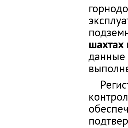
горнод
эксплуа
подземн
шахтах 
данные 
выполне
Регис
контрол
обеспеч
подтве