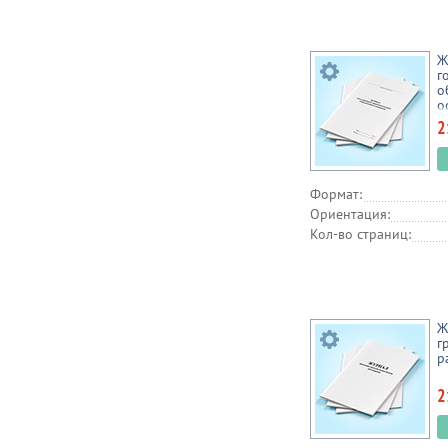
Ж
г
о
о
2
Формат:
Ориентация:
Кол-во страниц:
Ж
г
р
2