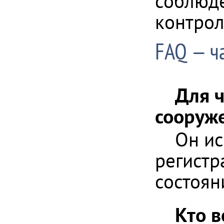
соблюде
контрол
FAQ — ч
Для 
сооруж
Он ис
регистр
состоян
Кто в