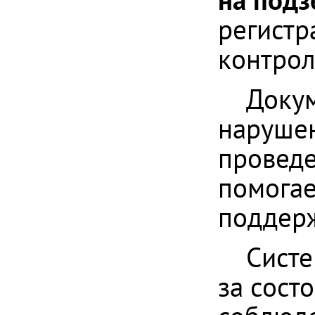
регистр
контрол
Докум
нарушен
проведе
помогае
поддерж
Систе
за сост