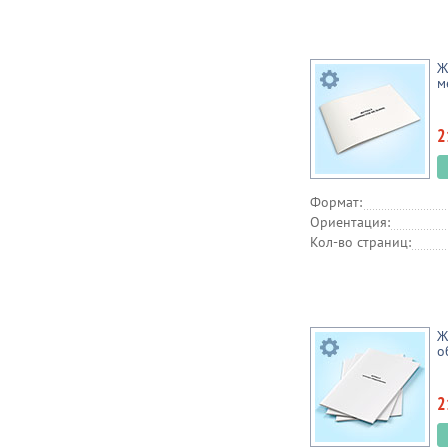
Ж
м
2
Формат:
Ориентация:
Кол-во страниц:
Ж
о
2