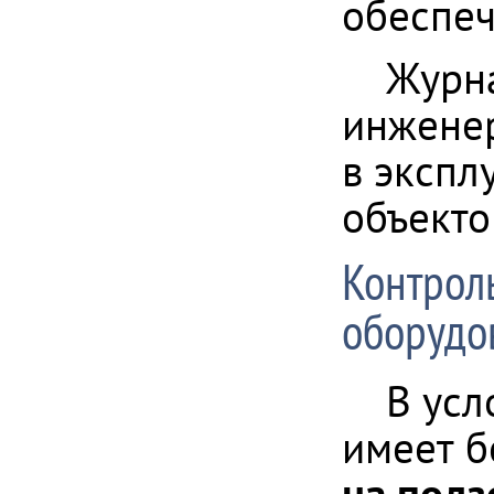
обеспеч
Журна
инженер
в экспл
объекто
Контроль
оборудо
В усл
имеет б
на подз