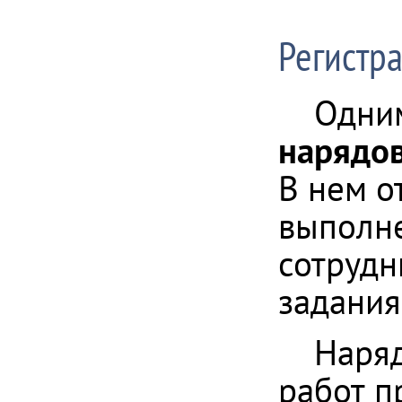
Регистр
Одним
нарядов
В нем о
выполне
сотрудн
задания
Наряд
работ п