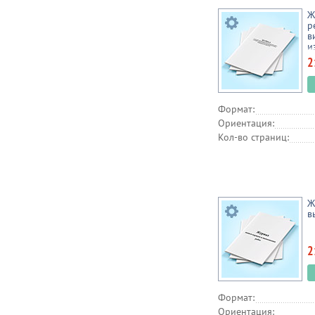
Ж
р
в
и
к
2
о
т
Формат:
Ориентация:
Кол-во страниц:
Ж
в
2
Формат:
Ориентация: