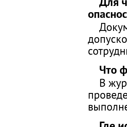
Для 
опаснос
Докум
допуско
сотрудн
Что ф
В жур
проведе
выполне
Где 