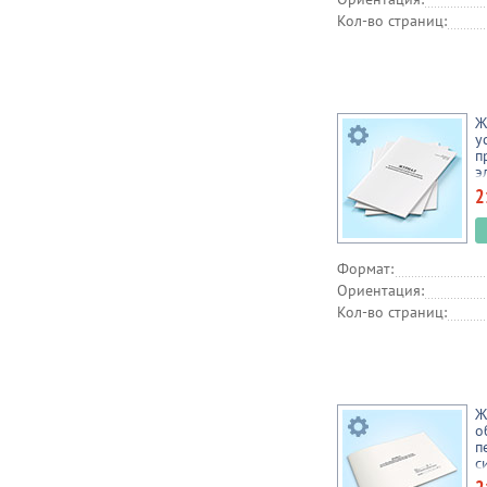
Кол-во страниц:
Ж
у
п
э
Б
2
Формат:
Ориентация:
Кол-во страниц:
Ж
о
п
с
б