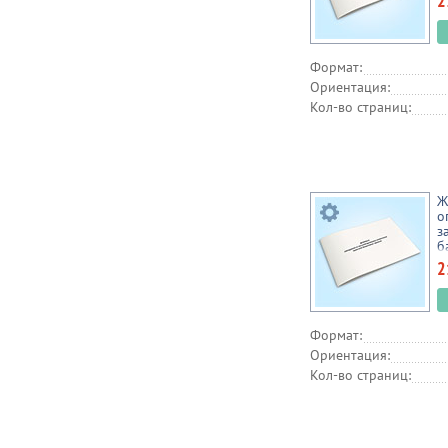
2
в
Формат:
Ориентация:
Кол-во страниц:
Ж
о
з
б
2
Формат:
Ориентация:
Кол-во страниц: