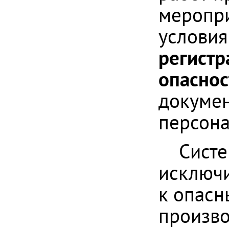
меропри
условия
регист
опаснос
докумен
персона
Систе
исключи
к опасн
произво