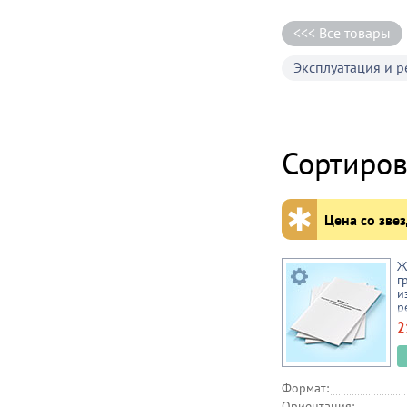
<<< Все товары
Эксплуатация и р
Сортиров
✱
Цена со звез
Ж
г
и
р
2
Формат:
Ориентация: