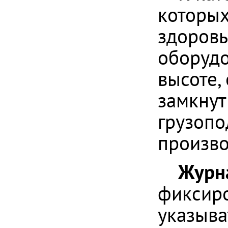
которых
здоровь
оборудо
высоте,
замкнут
грузопо
произво
Журн
фиксиро
указыва