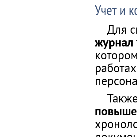
Учет и 
Для 
журнал 
которо
работах
персона
Также
повыше
хроноло
докумен