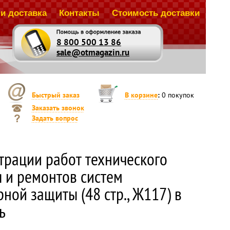
и доставка
Контакты
Стоимость доставки
8 800 500 13 86
sale@otmagazin.ru
Быстрый заказ
В корзине
:
0
покупок
Заказать звонок
Задать вопрос
трации работ технического
 и ремонтов систем
ной защиты (48 стр., Ж117) в
ь