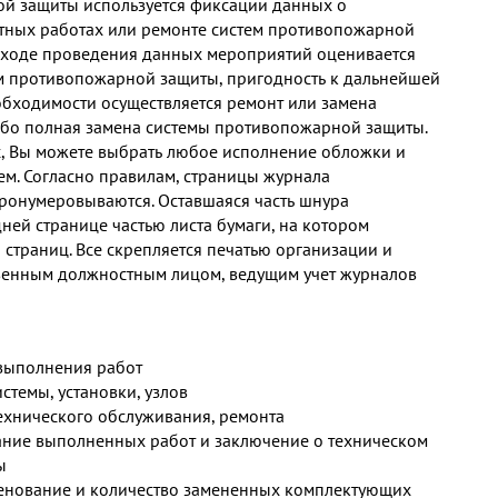
й защиты используется фиксации данных о
тных работах или ремонте систем противопожарной
 ходе проведения данных мероприятий оценивается
м противопожарной защиты, пригодность к дальнейшей
еобходимости осуществляется ремонт или замена
ибо полная замена системы противопожарной защиты.
с, Вы можете выбрать любое исполнение обложки и
ем. Согласно правилам, страницы журнала
ронумеровываются. Оставшаяся часть шнура
ней странице частью листа бумаги, на котором
 страниц. Все скрепляется печатью организации и
венным должностным лицом, ведущим учет журналов
выполнения работ
стемы, установки, узлов
ехнического обслуживания, ремонта
ние выполненных работ и заключение о техническом
ы
енование и количество замененных комплектующих