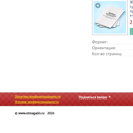
Ж
т
п
в
т
2
(
с
т
о
Формат:
д
Ориентация:
Кол-во страниц:
Политика конфиденциальности
Условия конфиденциальности
© www.otmagazin.ru 2026