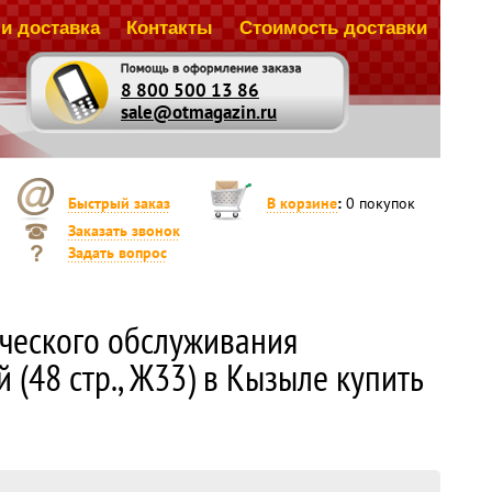
и доставка
Контакты
Стоимость доставки
8 800 500 13 86
sale@otmagazin.ru
Быстрый заказ
В корзине
:
0
покупок
Заказать звонок
Задать вопрос
ческого обслуживания
 (48 стр., Ж33) в Кызыле купить