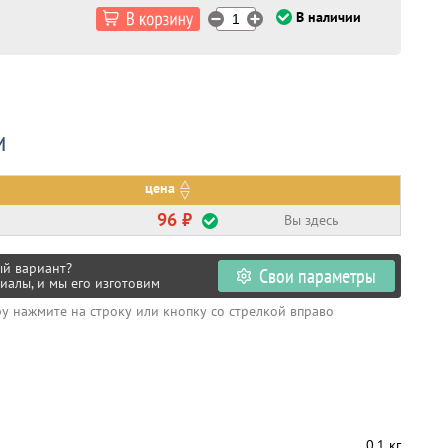
В наличии
и
цена
96 ₽
Вы здесь
ый вариант?
Свои параметры
иалы, и мы его изготовим
ру нажмите на строку или кнопку со стрелкой вправо
0.1 кг