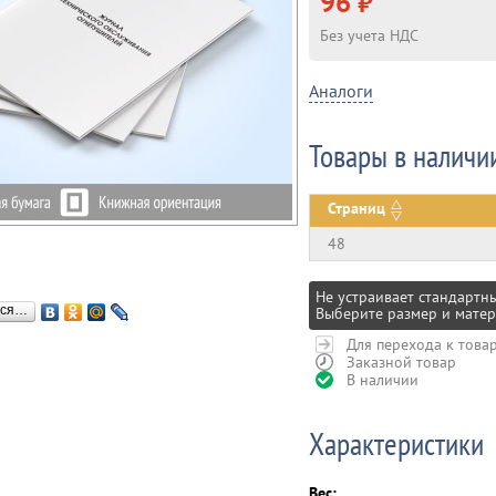
96 ₽
Без учета НДС
Аналоги
Товары в наличи
Страниц
48
Не устраивает стандартн
ься…
Выберите размер и матер
Для перехода к това
Заказной товар
В наличии
Характеристики
Вес: