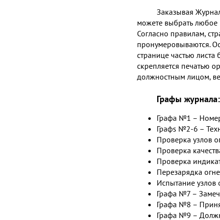
Заказывая Журнал
можете выбрать любое 
Согласно правилам, ст
пронумеровываются. Ос
странице частью листа 
скрепляется печатью о
должностным лицом, в
Графы журнала:
Графа №1 – Номер
Графs №2-6 – Техн
Проверка узлов о
Проверка качеств
Проверка индика
Перезарядка огне
Испытание узлов 
Графа №7 – Замеч
Графа №8 – Прин
Графа №9 – Должн