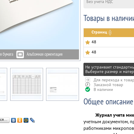
Без учета НДС
Товары в наличи
Страниц
48
48
Не устраивает стандартн
Выберите размер и матер
Для перехода к това
Заказной товар
В наличии
Общее описание
Журнал учета ми
ься…
учетным документом, п
работниками микропов