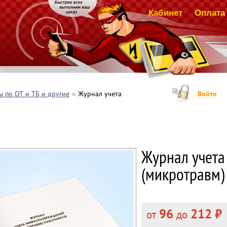
Кабинет
Оплата 
 по ОТ и ТБ и другие
Журнал учета
Войти
Журнал учет
(микротравм)
96
212 ₽
от
до