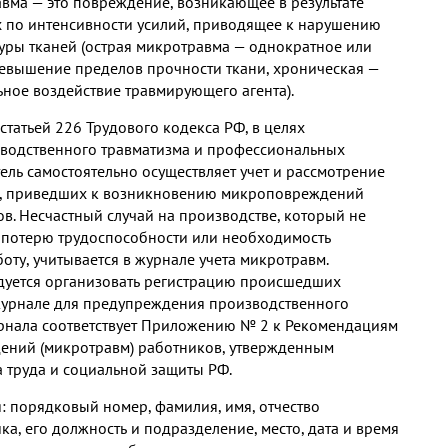
авма — это повреждение, возникающее в результате
 по интенсивности усилий, приводящее к нарушению
уры тканей (острая микротравма — однократное или
евышение пределов прочности ткани, хроническая —
ьное воздействие травмирующего агента).
 статьей 226 Трудового кодекса РФ, в целях
водственного травматизма и профессиональных
ель самостоятельно осуществляет учет и рассмотрение
ин, приведших к возникновению микроповреждений
в. Несчастный случай на производстве, который не
 потерю трудоспособности или необходимость
оту, учитывается в журнале учета микротравм.
дуется организовать регистрацию происшедших
урнале для предупреждения производственного
рнала соответствует Приложению № 2 к Рекомендациям
ений (микротравм) работников, утвержденным
 труда и социальной защиты РФ.
я: порядковый номер, фамилия, имя, отчество
а, его должность и подразделение, место, дата и время