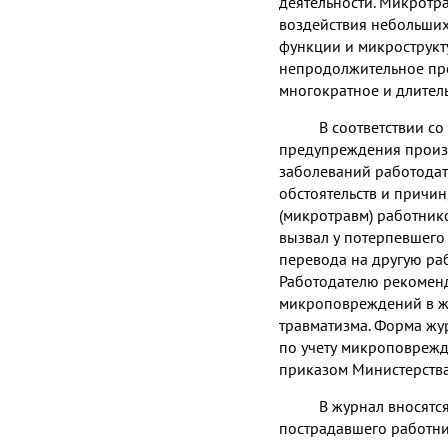
деятельности. Микротр
воздействия небольших
функции и микрострукт
непродолжительное пр
многократное и длител
В соответствии со
предупреждения произ
заболеваний работодат
обстоятельств и прич
(микротравм) работнико
вызвал у потерпевшего
перевода на другую раб
Работодателю рекомен
микроповреждений в ж
травматизма. Форма жу
по учету микроповрежд
приказом Министерства
В журнал вносятс
пострадавшего работник