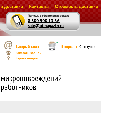
и доставка
Контакты
Стоимость доставки
8 800 500 13 86
sale@otmagazin.ru
Быстрый заказ
В корзине
:
0
покупок
Заказать звонок
Задать вопрос
а микроповреждений
 работников