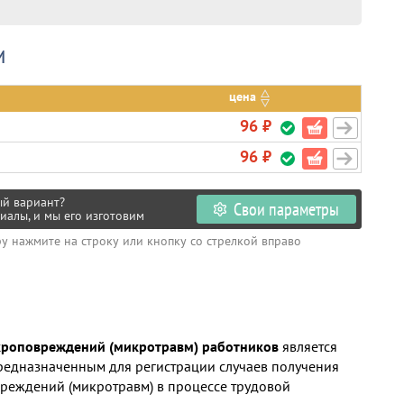
и
цена
96 ₽
96 ₽
ый вариант?
Свои параметры
иалы, и мы его изготовим
ру нажмите на строку или кнопку со стрелкой вправо
кроповреждений (микротравм) работников
является
редназначенным для регистрации случаев получения
реждений (микротравм) в процессе трудовой