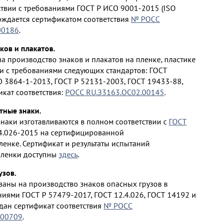
ствии с требованиями ГОСТ Р ИСО 9001-2015 (ISO
ерждается сертификатом соответствия
№ РОСС
00186
.
ков и плакатов.
 производство знаков и плакатов на пленке, пластике
ии с требованиями следующих стандартов: ГОСТ
O 3864-1-2013, ГОСТ Р 52131-2003, ГОСТ 19433-88,
икат соответствия:
РОСС RU.З3163.ОС02.00145
.
ные знаки.
аки изготавливаются в полном соответствии с
ГОСТ
4.026-2015 на сертифицированной
енке. Сертификат и результаты испытаний
ленки доступны
здесь
.
узов.
аны на производство знаков опасных грузов в
ниями ГОСТ Р 57479-2017, ГОСТ 12.4.026, ГОСТ 14192 и
ыдан сертификат соответствия
№ РОСС
.00709
.