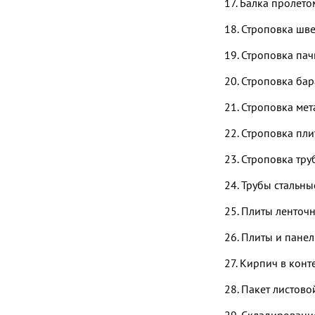
17. Балка пролето
18. Строповка шв
19. Строповка пач
20. Строповка ба
21. Строповка ме
22. Строповка пл
23. Строповка тр
24. Трубы стальн
25. Плиты ленточ
26. Плиты и пане
27. Кирпич в кон
28. Пакет листово