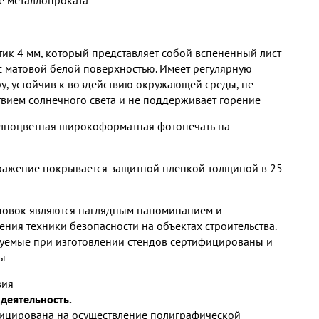
е металлопроката
ик 4 мм, который представляет собой вспененный лист
с матовой белой поверхностью. Имеет регулярную
ру, устойчив к воздействию окружающей среды, не
твием солнечного света и не поддерживает горение
ноцветная широкоформатная фотопечать на
ажение покрывается защитной пленкой толщиной в 25
повок являются наглядным напоминанием и
ния техники безопасности на объектах строительства.
зуемые при изготовлении стендов сертифицированы и
ы
вия
деятельность.
ицирована на осуществление полиграфической