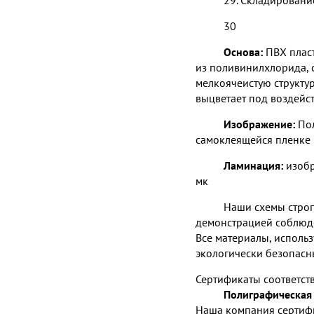
29. Складировани
30
Основа:
ПВХ пласт
из поливинилхлорида, 
мелкоячеистую структу
выцветает под воздейс
Изображение:
Пол
самоклеящейся пленке
Ламинация:
изобр
мк
Наши схемы стро
демонстрацией соблюде
Все материалы, исполь
экологически безопасн
Сертификаты соответст
Полиграфическая 
Наша компания сертиф