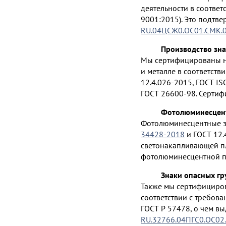
деятельности в соответ
9001:2015). Это подтв
RU.04ЦСЖ0.ОС01.СМК.
Производство зна
Мы сертифицированы на
и металле в соответств
12.4.026-2015, ГОСТ IS
ГОСТ 26600-98. Сертиф
Фотолюминесцент
Фотолюминесцентные зн
34428-2018
и ГОСТ 12.
светонакапливающей пл
фотолюминесцентной п
Знаки опасных гр
Также мы сертифициров
соответствии с требова
ГОСТ Р 57478, о чем в
RU.32766.04ПГС0.ОС02