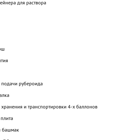
тейнера для раствора
рш
ытия
я подачи рубероида
алка
я хранения и транспортировки 4-х баллонов
 плита
й башмак