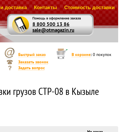
и доставка
Контакты
Стоимость доставки
8 800 500 13 86
sale@otmagazin.ru
Быстрый заказ
В корзине
:
0
покупок
Заказать звонок
Задать вопрос
вки грузов СТР-08 в Кызыле
На заказ