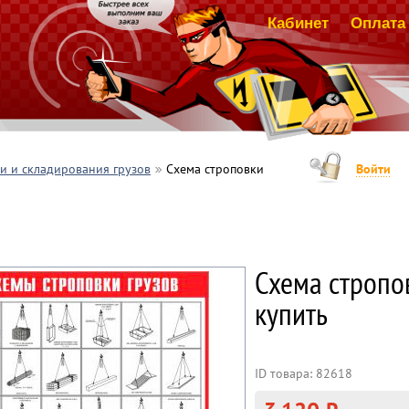
Кабинет
Оплата 
и и складирования грузов
Схема строповки
Войти
Схема стропо
купить
ID товара: 82618