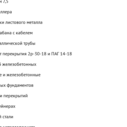
м 7,5
еллера
ки листового металла
рабана с кабелем
таллической трубы
ит перекрытия 2р-30-18 и ПАГ 14-18
уб железобетонных
ые и железобетонные
ных фундаментов
ли перекрытий
тейнерах
й стали