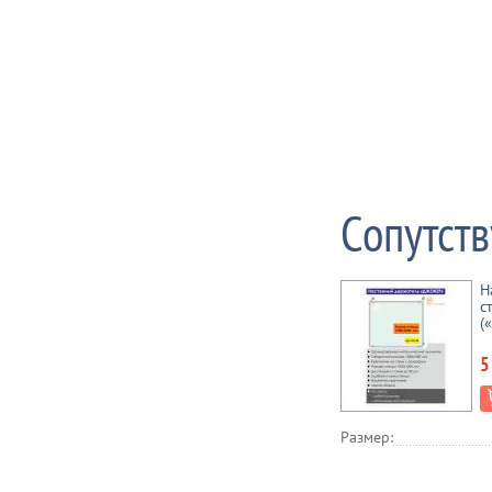
Сопутст
Н
с
(
5
Размер: