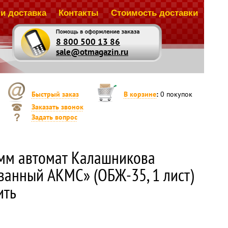
и доставка
Контакты
Стоимость доставки
8 800 500 13 86
sale@otmagazin.ru
Быстрый заказ
В корзине
:
0
покупок
Заказать звонок
Задать вопрос
-мм автомат Калашникова
анный АКМС» (ОБЖ-35, 1 лист)
ить