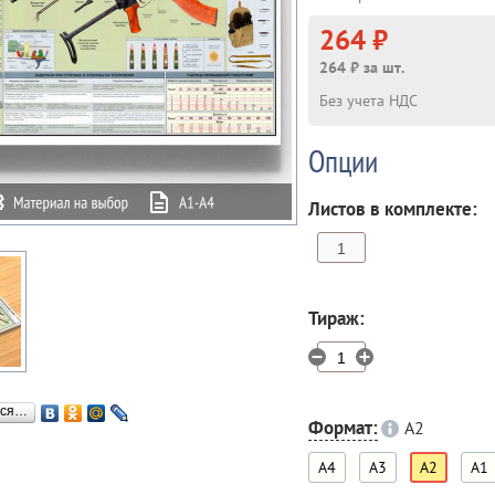
264 ₽
264 ₽ за шт.
Без учета НДС
Опции
Листов в комплекте:
Тираж:
ься…
Формат:
A2
A4
A3
A2
A1