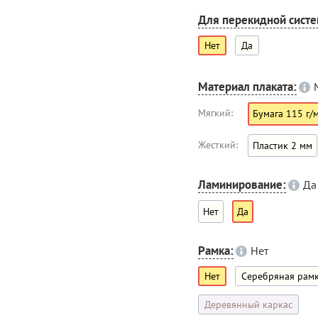
Для перекидной сист
Нет
Да
Материал плаката:
Мягкий:
Бумага 115 г/
Жесткий:
Пластик 2 мм
Ламинирование:
Да
Нет
Да
Рамка:
Нет
Нет
Серебряная рам
Деревянный каркас