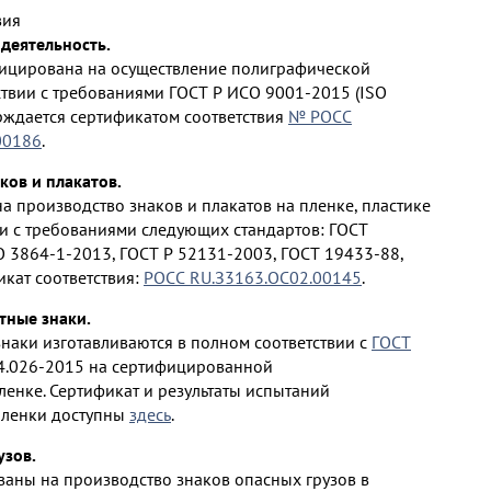
вия
деятельность.
ицирована на осуществление полиграфической
ствии с требованиями ГОСТ Р ИСО 9001-2015 (ISO
ерждается сертификатом соответствия
№ РОСС
00186
.
ков и плакатов.
 производство знаков и плакатов на пленке, пластике
ии с требованиями следующих стандартов: ГОСТ
O 3864-1-2013, ГОСТ Р 52131-2003, ГОСТ 19433-88,
икат соответствия:
РОСС RU.З3163.ОС02.00145
.
ные знаки.
аки изготавливаются в полном соответствии с
ГОСТ
4.026-2015 на сертифицированной
енке. Сертификат и результаты испытаний
ленки доступны
здесь
.
узов.
аны на производство знаков опасных грузов в