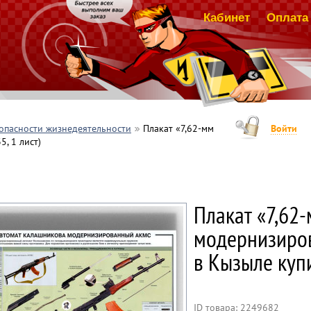
Кабинет
Оплата 
опасности жизнедеятельности
Плакат «7,62-мм
Войти
, 1 лист)
Плакат «7,62
модернизиров
в Кызыле куп
ID товара: 2249682