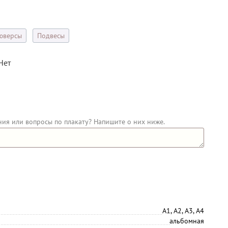
юверсы
Подвесы
Нет
ния или вопросы по плакату? Напишите о них ниже.
А1, А2, А3, А4
альбомная