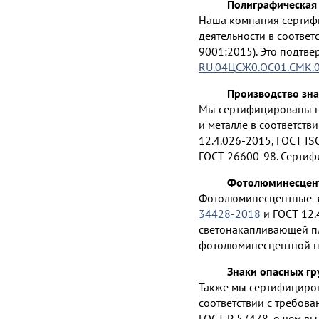
Полиграфическая 
Наша компания сертиф
деятельности в соответ
9001:2015). Это подтв
RU.04ЦСЖ0.ОС01.СМК.
Производство зна
Мы сертифицированы на
и металле в соответств
12.4.026-2015, ГОСТ IS
ГОСТ 26600-98. Сертиф
Фотолюминесцент
Фотолюминесцентные зн
34428-2018
и ГОСТ 12.
светонакапливающей пл
фотолюминесцентной п
Знаки опасных гр
Также мы сертифициров
соответствии с требова
ГОСТ Р 57478, о чем в