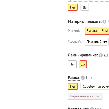
Нет
Да
Материал плаката:
Мягкий:
Бумага 115 г/
Жесткий:
Пластик 2 мм
Ламинирование:
Да
Нет
Да
Рамка:
Нет
Нет
Серебряная рам
Деревянный каркас