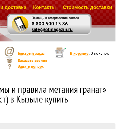
и доставка
Контакты
Стоимость доставки
8 800 500 13 86
sale@otmagazin.ru
Быстрый заказ
В корзине
:
0
покупок
Заказать звонок
Задать вопрос
мы и правила метания гранат»
ст) в Кызыле купить