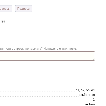
юверсы
Подвесы
Нет
ния или вопросы по плакату? Напишите о них ниже.
А1, А2, А3, А4
альбомная
1
любой