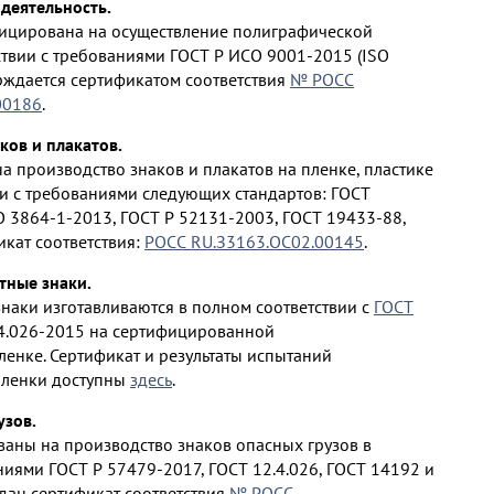
деятельность.
ицирована на осуществление полиграфической
ствии с требованиями ГОСТ Р ИСО 9001-2015 (ISO
ерждается сертификатом соответствия
№ РОСС
00186
.
ков и плакатов.
 производство знаков и плакатов на пленке, пластике
ии с требованиями следующих стандартов: ГОСТ
O 3864-1-2013, ГОСТ Р 52131-2003, ГОСТ 19433-88,
икат соответствия:
РОСС RU.З3163.ОС02.00145
.
ные знаки.
аки изготавливаются в полном соответствии с
ГОСТ
4.026-2015 на сертифицированной
енке. Сертификат и результаты испытаний
ленки доступны
здесь
.
узов.
аны на производство знаков опасных грузов в
ниями ГОСТ Р 57479-2017, ГОСТ 12.4.026, ГОСТ 14192 и
ыдан сертификат соответствия
№ РОСС