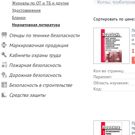
Котлы, трубопро
Журналы по ОТ и ТБ и другие
Удостоверения
Санитарно-гигие
Бланки
Сортировать по цене
Нормативная литература
П
Стенды по технике безопасности
с
и
п
Маркировочная продукция
а
1
у
Кабинеты охраны труда
п
а
Пожарная безопасность
п
Кол-во страниц:
Н
Дорожная безопасность
Переплет:
Область изучения:
Безопасность в строительстве
Код:
Средства защиты
П
п
р