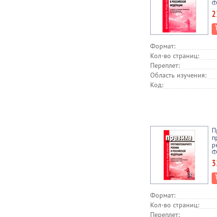
Ф
п
2
П
Р
о
2
Формат:
Кол-во страниц:
Переплет:
Область изучения:
Код:
П
п
р
Ф
П
3
П
Р
о
(
Формат:
Кол-во страниц:
Переплет: