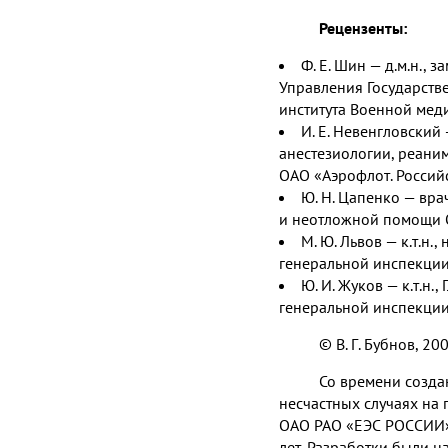
Рецензенты:
Ф. Е. Шин — д.м.н., 
Управления Государств
института Военной ме
И. Е. Невенгловский 
анестезиологии, реани
ОАО «Аэрофлот. Россий
Ю. Н. Цапенко — вра
и неотложной помощи 
М. Ю. Львов — к.т.н.
генеральной инспекции
Ю. И. Жуков — к.т.н.
генеральной инспекции
© В. Г. Бубнов, 
Со времени созда
несчастных случаях на
ОАО РАО «ЕЭС РОССИИ» (
лет. Разработки были 