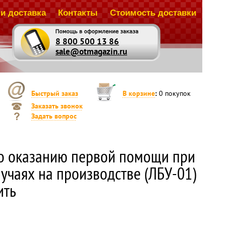
и доставка
Контакты
Стоимость доставки
8 800 500 13 86
sale@otmagazin.ru
Быстрый заказ
В корзине
:
0
покупок
Заказать звонок
Задать вопрос
о оказанию первой помощи при
учаях на производстве (ЛБУ-01)
ить