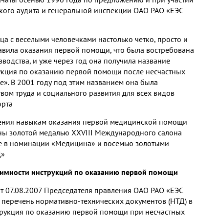
кого аудита и генеральной инспекции ОАО РАО «ЕЭС
а с веселыми человечками настолько четко, просто и
авила оказания первой помощи, что была востребована
водства, и уже через год она получила название
укция по оказанию первой помощи после несчастных
е». В 2001 году под этим названием она была
вом труда и социального развития для всех видов
орта
чения навыкам оказания первой медицинской помощи
ны золотой медалью XXVIII Международного салона
ве в номинации «Медицина» и восемью золотыми
Ц»
итимности инструкций по оказанию первой помощи
т 07.08.2007 Председателя правления ОАО РАО «ЕЭС
 перечень нормативно-технических документов (НТД) в
рукция по оказанию первой помощи при несчастных