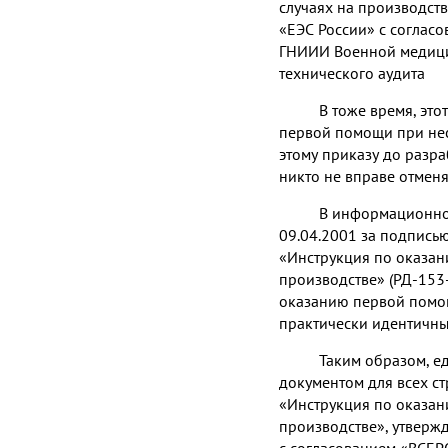
случаях на производст
«ЕЭС России» с согл
ГНИИИ Военной медици
технического аудита
В тоже время, эт
первой помощи при несч
этому приказу до разр
никто не вправе отмен
В информационном
09.04.2001 за подписью
«Инструкция по оказан
производстве» (РД-153
оказанию первой помощ
практически идентичн
Таким образом, 
документом для всех ст
«Инструкция по оказан
производстве», утверж