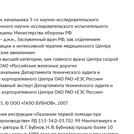
зам. начальника 3-го научно-исследовательского
енного научно-исследовательского испытательного
дицины Министерства обороны РФ
— д.м.н., Заслуженный врач РФ, зав. отделением
мации и интенсивной терапии медицинского Центра
ские авиалинии»
ч высшей категории, зам. главного врача Центра скорой
ОАО «Российские железные дороги»
, начальник Департамента технического аудита и
 корпоративного Центра ОАО РАО «ЕЭС России»
, Главный эксперт Департамента технического аудита и
 корпоративного Центра ОАО РАО «ЕЭС России»
2005, © ООО «ГАЛО БУБНОВ», 2007
ния инструкции «Оказание первой помощи при
 производстве» РД 153-34.0-03.702-99 Минтопэнерго и
авторы В. Г. Бубнов, Н. В. Бубнова) прошло более 10
начаты осенью 1996 года по предложению и при участии