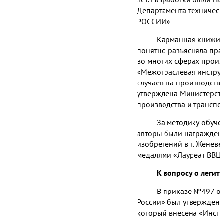
Департамента техничес
РОССИИ»
Карманная книжиц
понятно разъясняла пр
во многих сферах произ
«Межотраслевая инстр
случаев на производств
утверждена Министерст
производства и трансп
За методику обу
авторы были награжде
изобретений в г. Жене
медалями «Лауреат ВВ
К вопросу о лег
В приказе №497 о
России» был утвержден
который внесена «Инст