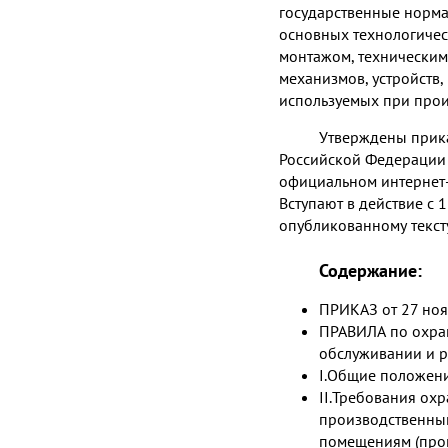
государственные норма
основных технологичес
монтажом, технически
механизмов, устройств
используемых при про
Утверждены прика
Российской Федерации 
официальном интернет-
Вступают в действие с 
опубликованному текст
Содержание:
ПРИКАЗ от 27 ноя
ПРАВИЛА по охран
обслуживании и р
I.Общие положен
II.Требования ох
производственны
помещениям (про