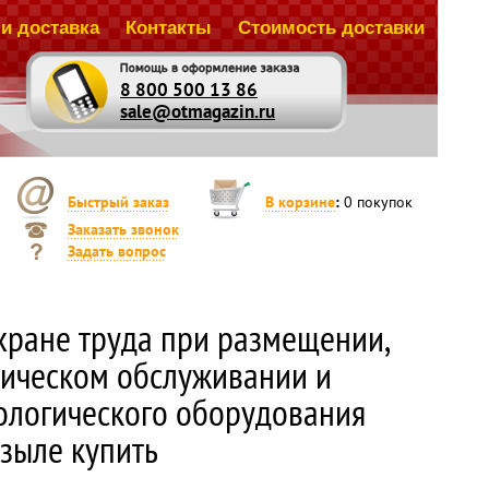
и доставка
Контакты
Стоимость доставки
8 800 500 13 86
sale@otmagazin.ru
Быстрый заказ
В корзине
:
0
покупок
Заказать звонок
Задать вопрос
хране труда при размещении,
ническом обслуживании и
ологического оборудования
ызыле купить