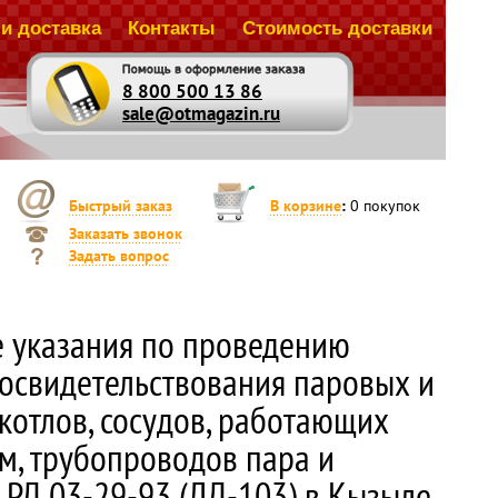
и доставка
Контакты
Стоимость доставки
8 800 500 13 86
sale@otmagazin.ru
Быстрый заказ
В корзине
:
0
покупок
Заказать звонок
Задать вопрос
 указания по проведению
 освидетельствования паровых и
котлов, сосудов, работающих
м, трубопроводов пара и
 РД 03-29-93 (ЛД-103) в Кызыле