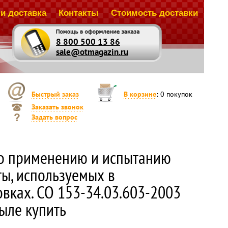
и доставка
Контакты
Стоимость доставки
8 800 500 13 86
sale@otmagazin.ru
Быстрый заказ
В корзине
:
0
покупок
Заказать звонок
Задать вопрос
о применению и испытанию
ты, используемых в
овках. СО 153-34.03.603-2003
зыле купить