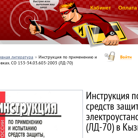
Кабинет
Оплата 
вная литература
Инструкция по применению и
Войти
вках. СО 153-34.03.603-2003 (ЛД-70)
Инструкция п
средств защи
электроустан
(ЛД-70) в Кы