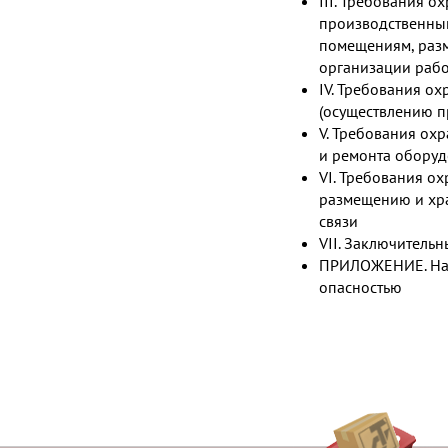
III. Требования о
производственны
помещениям, раз
организации рабо
IV. Требования о
(осуществлению п
V. Требования ох
и ремонта оборуд
VI. Требования о
размещению и хра
связи
VII. Заключитель
ПРИЛОЖЕНИЕ. Нар
опасностью