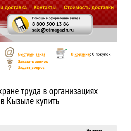
и доставка
Контакты
Стоимость доставки
8 800 500 13 86
sale@otmagazin.ru
Быстрый заказ
В корзине
:
0
покупок
Заказать звонок
Задать вопрос
хране труда в организациях
 в Кызыле купить
На заказ