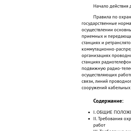
Начало действия 
Правила по охран
государственные норма
осуществлении основны
приемных и передающих
станциях и ретранслято
коммутационно-распред
организациях проводно
станциях радиотелефон
подвижную радио-телеф
осуществляющих работы
связи, линий проводно
сооружений кабельных
Содержание:
I. ОБЩИЕ ПОЛО
II. Требования о
работ