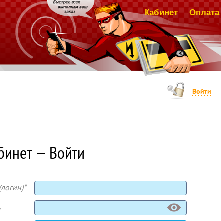
Кабинет
Оплата 
Войти
бинет — Войти
(логин)*
ь